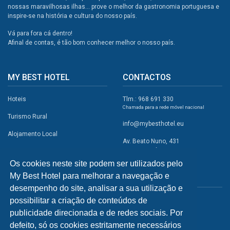
nossas maravilhosas ilhas... prove o melhor da gastronomia portuguesa e
inspire-se na história e cultura do nosso país.
Vá para fora cá dentro!
Afinal de contas, é tão bom conhecer melhor o nosso país.
MY BEST HOTEL
CONTACTOS
Hoteis
Tlm.: 968 691 330
Chamada para a rede móvel nacional
Turismo Rural
info@mybesthotel.eu
Alojamento Local
Av. Beato Nuno, 431
2495-401 Fátima
Promoções
Os cookies neste site podem ser utilizados pelo
Campismo
My Best Hotel para melhorar a navegação e
REDES SOCIAIS
Atividades
desempenho do site, analisar a sua utilização e
possibilitar a criação de conteúdos de
Restaurantes
publicidade direcionada e de redes sociais. Por
A Visitar
defeito, só os cookies estritamente necessários