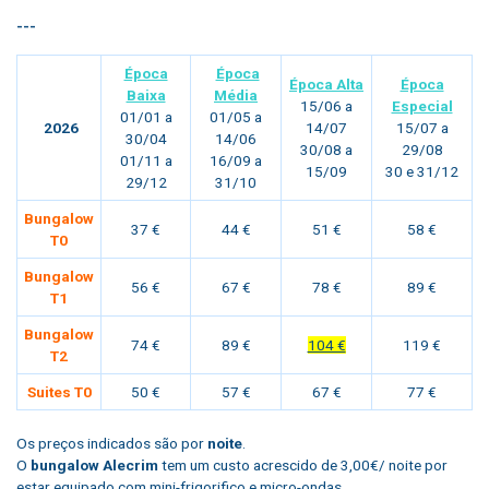
---
Época
Época
Época Alta
Época
Baixa
Média
15/06 a
Especial
01/01 a
01/05 a
2026
14/07
15/07 a
30/04
14/06
30/08 a
29/08
01/11 a
16/09 a
15/09
30 e 31/12
29/12
31/10
Bungalow
37 €
44 €
51 €
58 €
T0
Bungalow
56 €
67 €
78 €
89 €
T1
Bungalow
74 €
89 €
104 €
119 €
T2
Suites T0
50 €
57 €
67 €
77 €
Os preços indicados são por
noite
.
O
bungalow Alecrim
tem um custo acrescido de 3,00€/ noite por
estar equipado com mini-frigorifico e micro-ondas