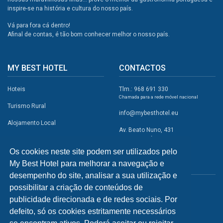
inspire-se na história e cultura do nosso país.
Vá para fora cá dentro!
Afinal de contas, é tão bom conhecer melhor o nosso país.
MY BEST HOTEL
CONTACTOS
Hoteis
Tlm.: 968 691 330
Chamada para a rede móvel nacional
Turismo Rural
info@mybesthotel.eu
Alojamento Local
Av. Beato Nuno, 431
2495-401 Fátima
Promoções
Os cookies neste site podem ser utilizados pelo
Campismo
My Best Hotel para melhorar a navegação e
REDES SOCIAIS
Atividades
desempenho do site, analisar a sua utilização e
possibilitar a criação de conteúdos de
Restaurantes
publicidade direcionada e de redes sociais. Por
A Visitar
defeito, só os cookies estritamente necessários