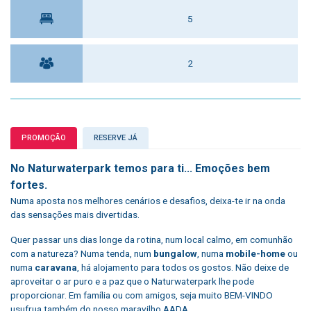
5
2
PROMOÇÃO
RESERVE JÁ
No Naturwaterpark temos para ti... Emoções bem
fortes.
Numa aposta nos melhores cenários e desafios, deixa-te ir na onda
das sensações mais divertidas.
Quer passar uns dias longe da rotina, num local calmo, em comunhão
com a natureza? Numa tenda, num
bungalow
, numa
mobile-home
ou
numa
caravana
, há alojamento para todos os gostos. Não deixe de
aproveitar o ar puro e a paz que o Naturwaterpark lhe pode
proporcionar. Em família ou com amigos, seja muito BEM-VINDO
usufrua também do nosso maravilho
AADA