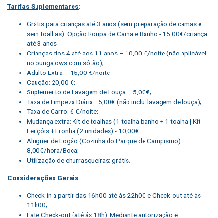
Tarifas Suplementares
:
Grátis para crianças até 3 anos (sem preparação de camas e
sem toalhas). Opção Roupa de Cama e Banho - 15.00€/criança
até 3 anos
Crianças dos 4 até aos 11 anos – 10,00 €/noite (não aplicável
no bungalows com sótão);
Adulto Extra – 15,00 €/noite
Caução: 20,00 €;
Suplemento de Lavagem de Louça – 5,00€;
Taxa de Limpeza Diária—5,00€ (não inclui lavagem de louça);
Taxa de Carro: 6 €/noite;
Mudança extra: Kit de toalhas (1 toalha banho + 1 toalha | Kit
Lençóis + Fronha (2 unidades) - 10,00€
Aluguer de Fogão (Cozinha do Parque de Campismo) –
8,00€/hora/Boca;
Utilização de churrasqueiras: grátis.
Considerações Gerais
:
Check-in a partir das 16h00 até às 22h00 e Check-out até às
11h00;
Late Check-out (até ás 18h): Mediante autorização e