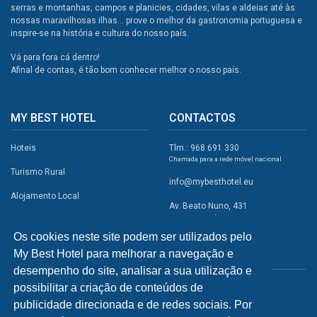
serras e montanhas, campos e planicies, cidades, vilas e aldeias até às
nossas maravilhosas ilhas... prove o melhor da gastronomia portuguesa e
inspire-se na história e cultura do nosso país.
Vá para fora cá dentro!
Afinal de contas, é tão bom conhecer melhor o nosso país.
MY BEST HOTEL
CONTACTOS
Hoteis
Tlm.: 968 691 330
Chamada para a rede móvel nacional
Turismo Rural
info@mybesthotel.eu
Alojamento Local
Av. Beato Nuno, 431
2495-401 Fátima
Promoções
Os cookies neste site podem ser utilizados pelo
Campismo
My Best Hotel para melhorar a navegação e
REDES SOCIAIS
Atividades
desempenho do site, analisar a sua utilização e
possibilitar a criação de conteúdos de
Restaurantes
publicidade direcionada e de redes sociais. Por
A Visitar