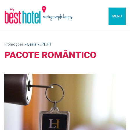
MENU
Promoções
» Leiria » _PT_PT
PACOTE ROMÂNTICO