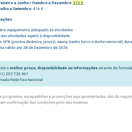
Janeiro a Junho / Outubro a Dezembro
:
373 €
Julho a Setembro
: 416 €
vações
:
rio equipamento adequado às atividades.
 das atividades sujeito à disponibilidade.
to SPA (piscina dinâmica, jacuzzi, sauna, banho turco e duche sensorial) dur
a válido até 28 de Dezembro de 2026.
cite o
melhor preço, disponibilidade ou informações
através do formulá
51) 232 723 461
mada Rede Fixa Nacional
 programas, escapadinhas e promoções aqui apresentadas, são da respons
am confirmação das condições junto das mesmas.