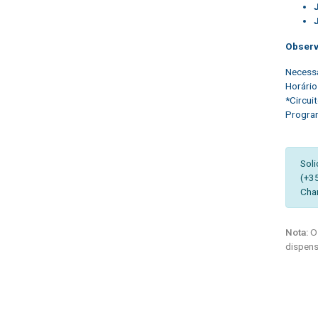
Obser
Necessá
Horário
*Circui
Program
Soli
(+3
Cha
Nota:
Os
dispens