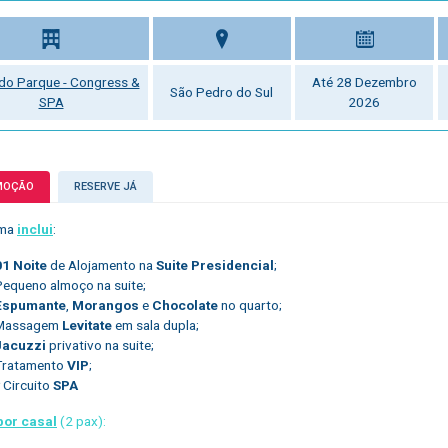
 do Parque - Congress &
Até 28 Dezembro
São Pedro do Sul
SPA
2026
MOÇÃO
RESERVE JÁ
ama
inclui
:
01 Noite
de Alojamento na
Suite Presidencial
;
Pequeno almoço na suite;
Espumante
,
Morangos
e
Chocolate
no quarto;
Massagem
Levitate
em sala dupla;
Jacuzzi
privativo na suite;
Tratamento
VIP
;
 Circuito
SPA
por casal
(2 pax):