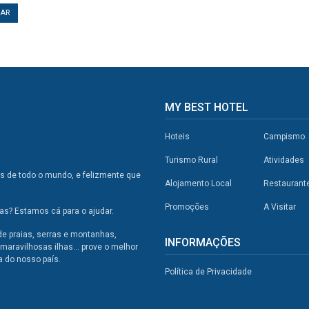
TAR
MY BEST HOTEL
Hoteis
Campismo
Turismo Rural
Atividades
os de todo o mundo, e felizmente que
Alojamento Local
Restaurant
Promoções
A Visitar
s? Estamos cá para o ajudar.
de praias, serras e montanhas,
INFORMAÇÕES
maravilhosas ilhas... prove o melhor
a do nosso país.
Política de Privacidade