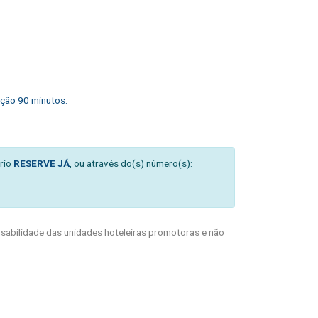
ação 90 minutos.
rio
RESERVE JÁ
, ou através do(s) número(s):
abilidade das unidades hoteleiras promotoras e não