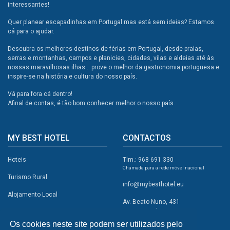
interessantes!
Quer planear escapadinhas em Portugal mas está sem ideias? Estamos
cá para o ajudar.
Descubra os melhores destinos de férias em Portugal, desde praias,
serras e montanhas, campos e planicies, cidades, vilas e aldeias até às
nossas maravilhosas ilhas... prove o melhor da gastronomia portuguesa e
inspire-se na história e cultura do nosso país.
Vá para fora cá dentro!
Afinal de contas, é tão bom conhecer melhor o nosso país.
MY BEST HOTEL
CONTACTOS
Hoteis
Tlm.: 968 691 330
Chamada para a rede móvel nacional
Turismo Rural
info@mybesthotel.eu
Alojamento Local
Av. Beato Nuno, 431
2495-401 Fátima
Promoções
Os cookies neste site podem ser utilizados pelo
Campismo