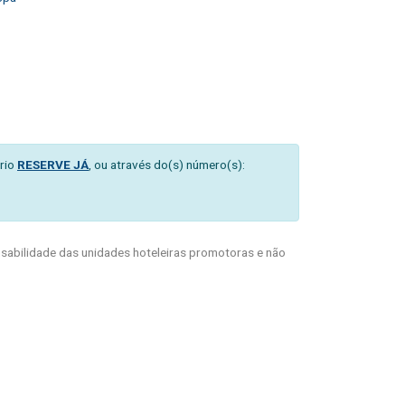
rio
RESERVE JÁ
, ou através do(s) número(s):
abilidade das unidades hoteleiras promotoras e não