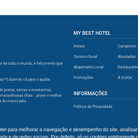
MY BEST HOTEL
Hoteis
Campismo
Turismo Rural
Atividades
os de todo o mundo, e felizmente que
Alojamento Local
Restaurant
Promoções
A Visitar
s? Estamos cá para o ajudar.
de praias, serras e montanhas,
INFORMAÇÕES
maravilhosas ilhas... prove o melhor
a do nosso país.
Política de Privacidade
otel para melhorar a navegação e desempenho do site, analisar 
ada e de redes sociais. Por defeito, só os cookies estritamente