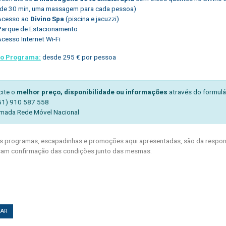
(de 30 min, uma massagem para cada pessoa)
Acesso ao
Divino Spa
(piscina e jacuzzi)
Parque de Estacionamento
cesso Internet Wi-Fi
do Programa:
desde 295 € por pessoa
cite o
melhor preço, disponibilidade ou informações
através do formulá
51) 910 587 558
mada Rede Móvel Nacional
 programas, escapadinhas e promoções aqui apresentadas, são da respons
am confirmação das condições junto das mesmas.
TAR