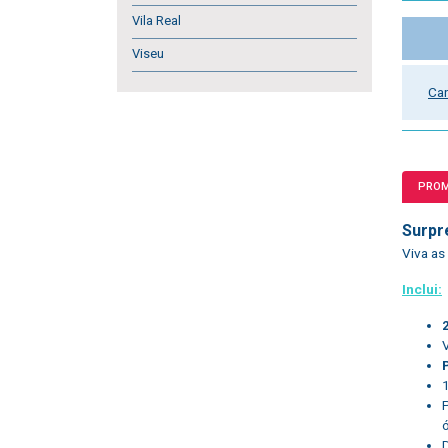
Vila Real
Viseu
Car
PRO
Surpr
Viva as
Inclui: