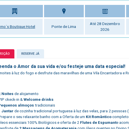
Até 28 Dezembro
mo´s Boutique Hotel
Ponte de Lima
2026
MOÇÃO
RESERVE JÁ
eenda o Amor da sua vida e/ou festeje uma data especial!
 noites à luz do fogo e desfrute das maravilhas de uma Vila Encantadora e 
2 Noites
de alojamento
VIP ckeck-in &
Welcome drinks
Pequenos almoços
tradicionais
1
Jantar
de cozinha tradicional portuguesa à luz das velas, para 2 pessoas 
Prepare o seu relaxante banho com a Oferta de um
Kit Romântico
completo 
óleos essenciais 100% Biológicos e oferta de 2
Flutes de Espumant
e acom
Desfrute de
2 Massagens de Aromaterapia
com óleos quentes no Divino 