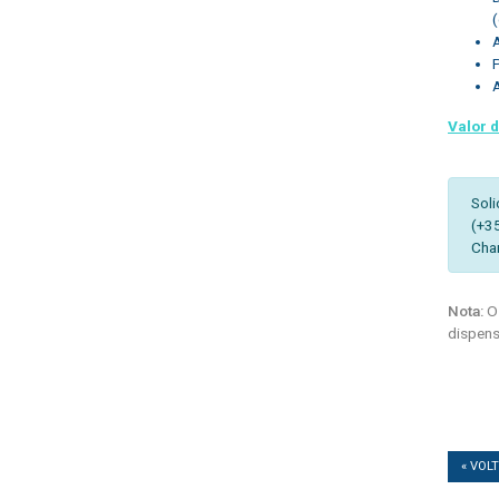
A
Valor 
Soli
(+3
Cha
Nota:
Os
dispens
« VOL