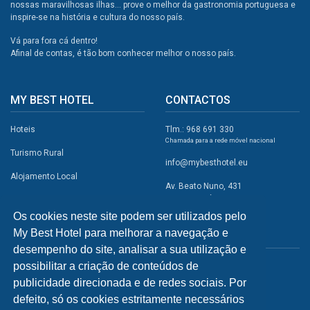
nossas maravilhosas ilhas... prove o melhor da gastronomia portuguesa e
inspire-se na história e cultura do nosso país.
Vá para fora cá dentro!
Afinal de contas, é tão bom conhecer melhor o nosso país.
MY BEST HOTEL
CONTACTOS
Hoteis
Tlm.: 968 691 330
Chamada para a rede móvel nacional
Turismo Rural
info@mybesthotel.eu
Alojamento Local
Av. Beato Nuno, 431
2495-401 Fátima
Promoções
Os cookies neste site podem ser utilizados pelo
Campismo
My Best Hotel para melhorar a navegação e
REDES SOCIAIS
Atividades
desempenho do site, analisar a sua utilização e
possibilitar a criação de conteúdos de
Restaurantes
publicidade direcionada e de redes sociais. Por
A Visitar
defeito, só os cookies estritamente necessários