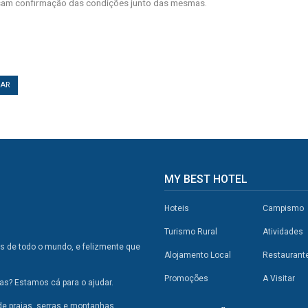
am confirmação das condições junto das mesmas.
TAR
MY BEST HOTEL
Hoteis
Campismo
Turismo Rural
Atividades
os de todo o mundo, e felizmente que
Alojamento Local
Restaurant
Promoções
A Visitar
s? Estamos cá para o ajudar.
de praias, serras e montanhas,