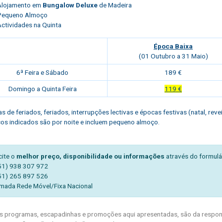
Alojamento em
Bungalow Deluxe
de Madeira
Pequeno Almoço
Actividades na Quinta
Época Baixa
(01 Outubro a 31 Maio)
6ª Feira e Sábado
189 €
Domingo a Quinta Feira
119 €
s de feriados, feriados, interrupções lectivas e épocas festivas (natal, rev
os indicados são por noite e incluem pequeno almoço.
cite o
melhor preço, disponibilidade ou informações
através do formulá
51) 938 307 972
51) 265 897 526
mada Rede Móvel/Fixa Nacional
 programas, escapadinhas e promoções aqui apresentadas, são da respons