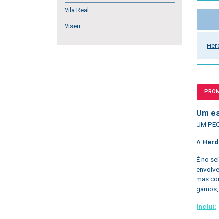
Vila Real
Viseu
Her
PRO
Um e
UM PEQ
A
Herd
É no se
envolve
mas com
gamos, 
Inclui: