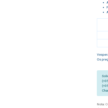
Vespera
Os preç
Soli
(+3
(+3
Cha
Nota:
Os