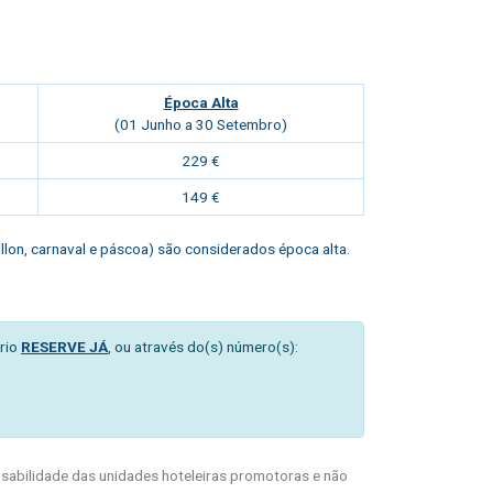
Época Alta
(01 Junho a 30 Setembro)
229 €
149 €
eillon, carnaval e páscoa) são considerados época alta.
rio
RESERVE JÁ
, ou através do(s) número(s):
abilidade das unidades hoteleiras promotoras e não