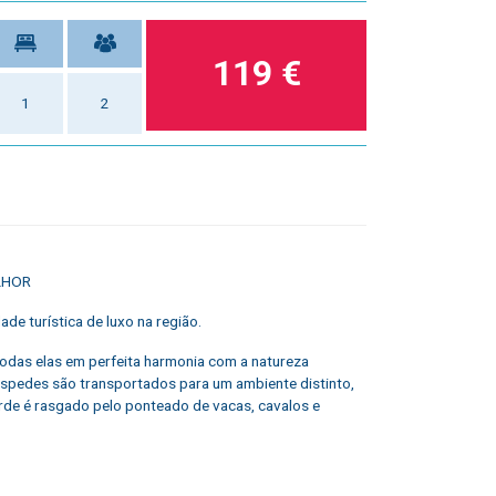
119 €
1
2
LHOR
ade turística de luxo na região.
odas elas em perfeita harmonia com a natureza
spedes são transportados para um ambiente distinto,
rde é rasgado pelo ponteado de vacas, cavalos e