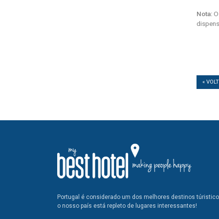
Nota:
Os
dispens
« VOL
Portugal é considerado um dos melhores destinos túristic
o nosso país está repleto de lugares interessantes!