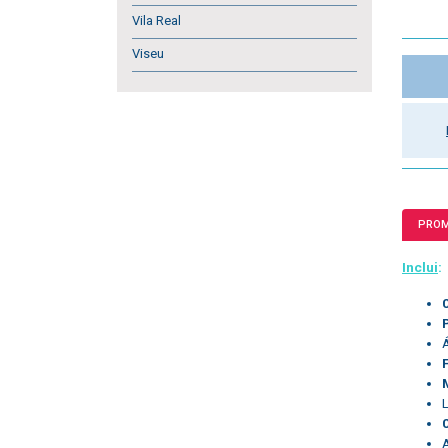
Vila Real
Viseu
PRO
Inclui
: