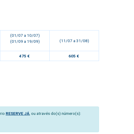
(01/07 a 10/07)
(11/07 a 31/08)
(01/09 a 19/09)
475 €
605 €
rio
RESERVE JÁ
, ou através do(s) número(s):