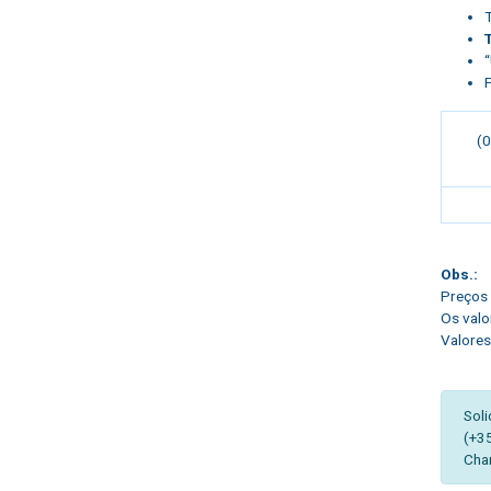
(
Obs.:
Preços 
Os valo
Valores
Soli
(+3
Cha