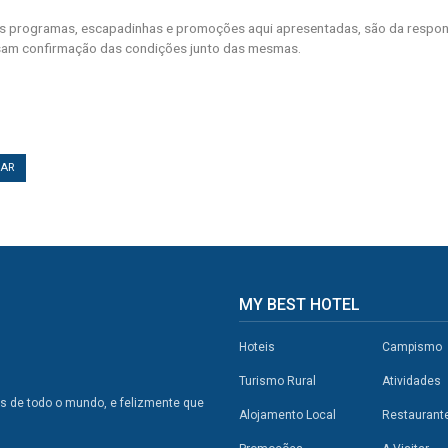
 programas, escapadinhas e promoções aqui apresentadas, são da respons
am confirmação das condições junto das mesmas.
TAR
MY BEST HOTEL
Hoteis
Campismo
Turismo Rural
Atividades
os de todo o mundo, e felizmente que
Alojamento Local
Restaurant