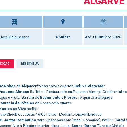
ALGARVE
Hotel Baía Grande
Albufeira
Até 31 Outubro 2026
MOÇÃO
RESERVE JÁ
02 Noites
de Alojamento nos novos quartos
Deluxe Vista Mar
Pequeno Almoço
Buffet no Restaurante ou Pequeno Almoço Continental no
Água e Fruta, Garrafa de
Espumante
e
Flores
, no quarto à chegada
Fantasia de Pétalas
de Rosas pelo quarto
Música ao Vivo
no Bar
Late Check-out até às 16.00 horas - Mediante Disponibilidade
01 Jantar Romântico
para 2 pessoas com “Menu Romance”, inclui 1 Garrafa
Acesso livre à
Piscina
interior climatizada,
Sauna
,
Banho Turco
e Ginásio