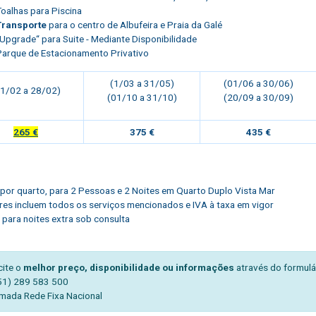
Toalhas para Piscina
Transporte
para o centro de Albufeira e Praia da Galé
“Upgrade“ para Suite - Mediante Disponibilidade
Parque de Estacionamento Privativo
(1/03 a 31/05)
(01/06 a 30/06)
01/02 a 28/02)
(01/10 a 31/10)
(20/09 a 30/09)
265 €
375 €
435 €
por quarto, para 2 Pessoas e 2 Noites em Quarto Duplo Vista Mar
res incluem todos os serviços mencionados e IVA à taxa em vigor
 para noites extra sob consulta
cite o
melhor preço, disponibilidade ou informações
através do formulá
51) 289 583 500
mada Rede Fixa Nacional