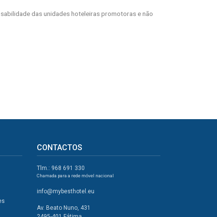
abilidade das unidades hoteleiras promotoras e não
CONTACTOS
Tlm.: 968 691 330
Chamada para a rede móvel nacional
info@mybesthotel.eu
es
Av. Beato Nuno, 431
2495-401 Fátima