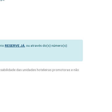
rio
RESERVE JÁ
, ou através do(s) número(s):
abilidade das unidades hoteleiras promotoras e não