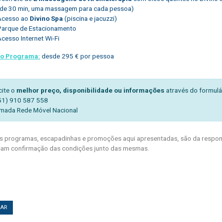
(de 30 min, uma massagem para cada pessoa)
Acesso ao
Divino Spa
(piscina e jacuzzi)
Parque de Estacionamento
cesso Internet Wi-Fi
do Programa:
desde 295 € por pessoa
cite o
melhor preço, disponibilidade ou informações
através do formulá
51) 910 587 558
mada Rede Móvel Nacional
 programas, escapadinhas e promoções aqui apresentadas, são da respons
am confirmação das condições junto das mesmas.
TAR