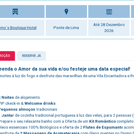
Até 28 Dezembro
mo´s Boutique Hotel
Ponte de Lima
2026
MOÇÃO
RESERVE JÁ
eenda o Amor da sua vida e/ou festeje uma data especial!
 noites à luz do fogo e desfrute das maravilhas de uma Vila Encantadora e 
2 Noites
de alojamento
VIP ckeck-in &
Welcome drinks
Pequenos almoços
tradicionais
1
Jantar
de cozinha tradicional portuguesa à luz das velas, para 2 pessoas 
Prepare o seu relaxante banho com a Oferta de um
Kit Romântico
completo 
óleos essenciais 100% Biológicos e oferta de 2
Flutes de Espumant
e acom
Desfrute de
2 Massagens de Aromaterapia
com óleos quentes no Divino 