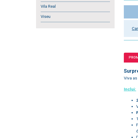
Vila Real
Viseu
Car
PRO
Surpr
Viva as
Inclui: