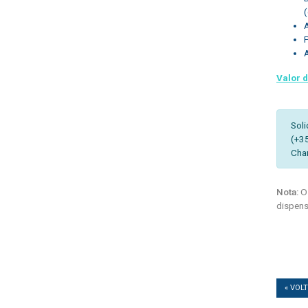
A
Valor 
Soli
(+3
Cha
Nota:
Os
dispens
« VOL