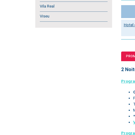
Vila Real
Viseu
Hotel
PRO
2 Noit
Progr
*
Progr