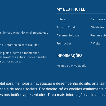
MY BEST HOTEL
Hoteis
Campismo
Turismo Rural
Atividades
os de todo o mundo, e felizmente que
Alojamento Local
Restaurant
Promoções
A Visitar
s? Estamos cá para o ajudar.
de praias, serras e montanhas,
INFORMAÇÕES
maravilhosas ilhas... prove o melhor
a do nosso país.
Política de Privacidade
otel para melhorar a navegação e desempenho do site, analisar 
ada e de redes sociais. Por defeito, só os cookies estritamente
ies nos botões apresentados. Para mais informação visite a noss
© 2026 - My Best Hotel Portugal | by
bild.pt