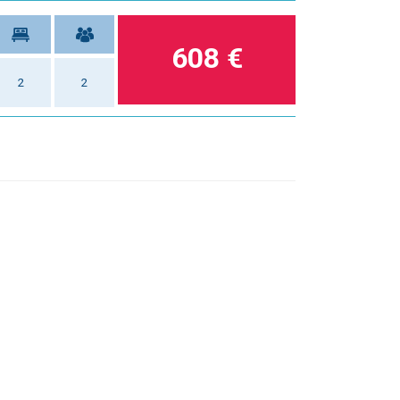
608 €
2
2