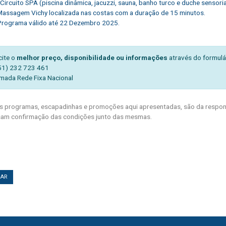
Circuito SPA (piscina dinâmica, jacuzzi, sauna, banho turco e duche sensori
Massagem Vichy localizada nas costas com a duração de 15 minutos.
Programa válido até 22 Dezembro 2025.
cite o
melhor preço, disponibilidade ou informações
através do formulá
51) 232 723 461
mada Rede Fixa Nacional
 programas, escapadinhas e promoções aqui apresentadas, são da respons
am confirmação das condições junto das mesmas.
TAR