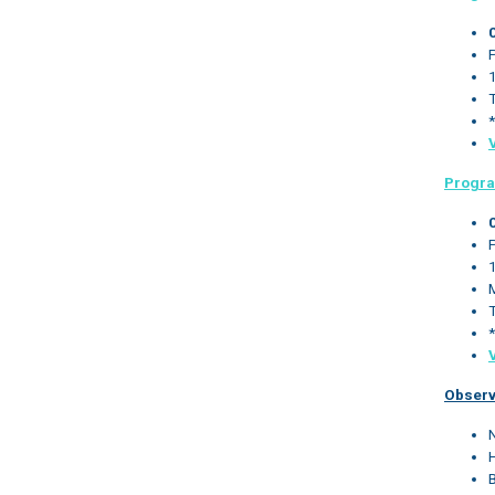
1
*
Progr
1
*
Observ
H
B