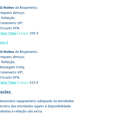
02 Noites
de Alojamento;
Pequeno almoço;
 Refeição;
Tratamento VIP;
Circuito SPA.
Valor Total
(2 pax):
293 €
ama 3
02 Noites
de Alojamento;
Pequeno almoço;
 Refeição;
Massagem Vichy;
Tratamento VIP;
Circuito SPA.
Valor Total
(2 pax):
352 €
ações:
Necessário equipamento adequado às atividades.
orário das atividades sujeito à disponibilidade.
ebidas à refeição são extra.