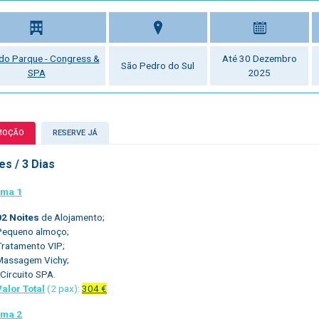
 do Parque - Congress &
Até 30 Dezembro
São Pedro do Sul
SPA
2025
MOÇÃO
RESERVE JÁ
es / 3 Dias
ama 1
02 Noites
de Alojamento;
Pequeno almoço;
Tratamento VIP;
Massagem Vichy;
Circuito SPA.
Valor Total
(2 pax):
304 €
ama 2