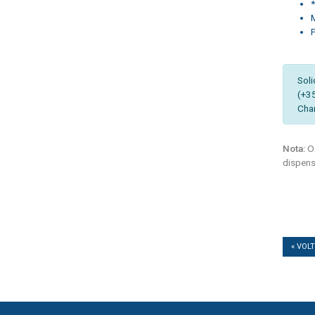
*
Soli
(+3
Cha
Nota:
Os
dispens
« VOL