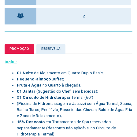
2
PROMOÇÃO
RESERVE JÁ
Inclui:
01 Noite
de Alojamento em Quarto Duplo Basic;
Pequeno-almoço
Buffet;
Fruta
e
Água
no Quarto à chegada;
01 Jantar
(Sugestão do Chef, sem bebidas);
01
Circuito de Hidroterapia
Termal (60′)
(Piscina de Hidromassagem e Jacuzzi com Água Termal, Sauna,
Banho Turco, Pedilúvio, Passeio das Chuvas, Balde de Água Fria
e Zona de Relaxamento);
15% Desconto
em Tratamentos de Spa reservados
separadamente (desconto não aplicável no Circuito de
Hidroterapia Termal).