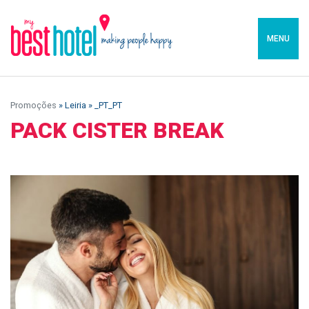
MENU
Promoções
» Leiria » _PT_PT
PACK CISTER BREAK