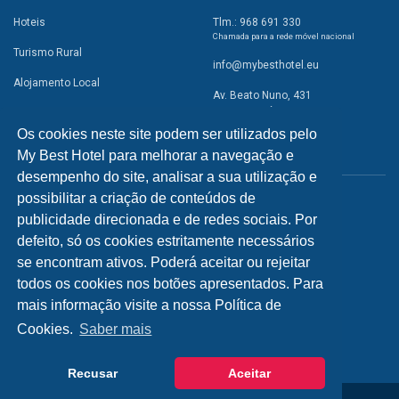
Hoteis
Tlm.: 968 691 330
Chamada para a rede móvel nacional
Turismo Rural
info@mybesthotel.eu
Alojamento Local
Av. Beato Nuno, 431
2495-401 Fátima
Promoções
Os cookies neste site podem ser utilizados pelo
Campismo
My Best Hotel para melhorar a navegação e
REDES SOCIAIS
Atividades
desempenho do site, analisar a sua utilização e
possibilitar a criação de conteúdos de
Restaurantes
publicidade direcionada e de redes sociais. Por
A Visitar
defeito, só os cookies estritamente necessários
se encontram ativos. Poderá aceitar ou rejeitar
INFORMAÇÕES
todos os cookies nos botões apresentados. Para
mais informação visite a nossa Política de
Política de Privacidade
Cookies.
Saber mais
Recusar
Aceitar