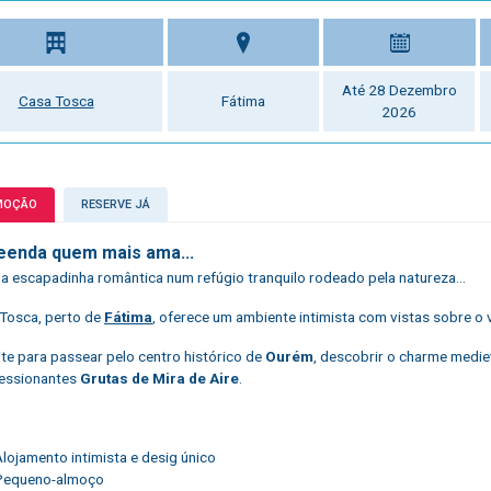
Até 28 Dezembro
Casa Tosca
Fátima
2026
MOÇÃO
RESERVE JÁ
eenda quem mais ama...
 escapadinha romântica num refúgio tranquilo rodeado pela natureza...
Tosca, perto de
Fátima
, oferece um ambiente intimista com vistas sobre o v
te para passear pelo centro histórico de
Ourém
, descobrir o charme medie
ressionantes
Grutas de Mira de Aire
.
lojamento intimista e desig único
Pequeno-almoço