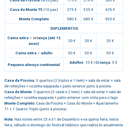
Casa da Piscina T3
(6 pax)
175 €
210 €
285 €
Casa do Monte T5
(10 pax)
275 €
325 €
425 €
Monte Completo
580 €
685 €
930 €
SUPLEMENTOS
Cama extra – criança (até 12
20 €
20 €
20 €
anos)
Cama extra – adulto
30 €
30 €
30 €
Adultos
: 10 € |
Criança
: 5 €
Pequeno almoço continental
Casa da Piscina
: 3 quartos (2 triplos e 1 twin) + sala de estar + sala
de refeições + cozinha equipada + patio exterior junto à piscina
Casa do Monte
: 5 quartos (3 casal e 2 twin) + sala de estar + sala de
refeições + cozinha equipada + pátio exterior com vista para o lago
Monte Completo
: Casa da Piscina + Casa do Monte + Apartamento
T1 + 1 Quarto Triplo (junto à piscina)
Nota
: Nas noites entre 23 e 31 de Dezembro e na quinta feira, sexta
feira, sábado e domingo do festival Islâmico que realiza bi-anualmente