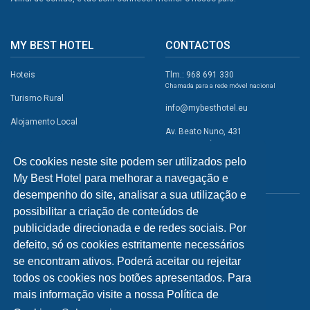
MY BEST HOTEL
CONTACTOS
Hoteis
Tlm.: 968 691 330
Chamada para a rede móvel nacional
Turismo Rural
info@mybesthotel.eu
Alojamento Local
Av. Beato Nuno, 431
2495-401 Fátima
Promoções
Os cookies neste site podem ser utilizados pelo
Campismo
My Best Hotel para melhorar a navegação e
REDES SOCIAIS
Atividades
desempenho do site, analisar a sua utilização e
possibilitar a criação de conteúdos de
Restaurantes
publicidade direcionada e de redes sociais. Por
A Visitar
defeito, só os cookies estritamente necessários
se encontram ativos. Poderá aceitar ou rejeitar
INFORMAÇÕES
todos os cookies nos botões apresentados. Para
mais informação visite a nossa Política de
Política de Privacidade