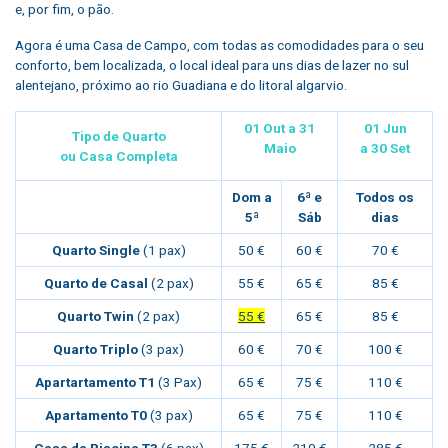
e, por fim, o pão.
Agora é uma Casa de Campo, com todas as comodidades para o seu
conforto, bem localizada, o local ideal para uns dias de lazer no sul
alentejano, próximo ao rio Guadiana e do litoral algarvio.
01 Out a 3
1
01 Jun
Tipo de Quarto
Maio
a 30
Set
ou Casa Completa
Dom a
6ª e
Todos os
5ª
Sáb
dias
Quarto Single
(1 pax)
50 €
60 €
70 €
Quarto de Casal
(2 pax)
55 €
65 €
85 €
Quarto Twin
(2 pax)
55 €
65 €
85 €
Quarto Triplo
(3 pax)
60 €
70 €
100 €
Apartartamento T1
(3 Pax)
65 €
75 €
110 €
Apartamento T0
(3 pax)
65 €
75 €
110 €