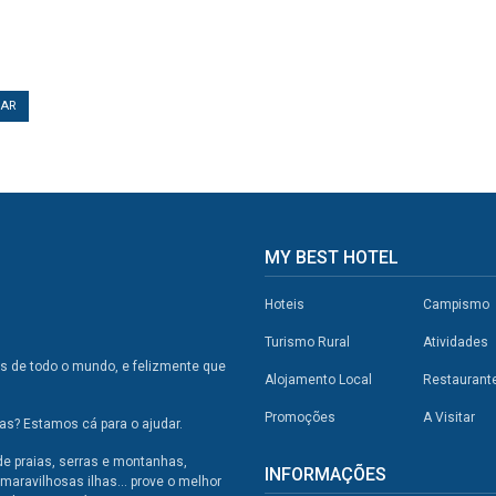
TAR
MY BEST HOTEL
Hoteis
Campismo
Turismo Rural
Atividades
os de todo o mundo, e felizmente que
Alojamento Local
Restaurant
Promoções
A Visitar
s? Estamos cá para o ajudar.
de praias, serras e montanhas,
INFORMAÇÕES
maravilhosas ilhas... prove o melhor