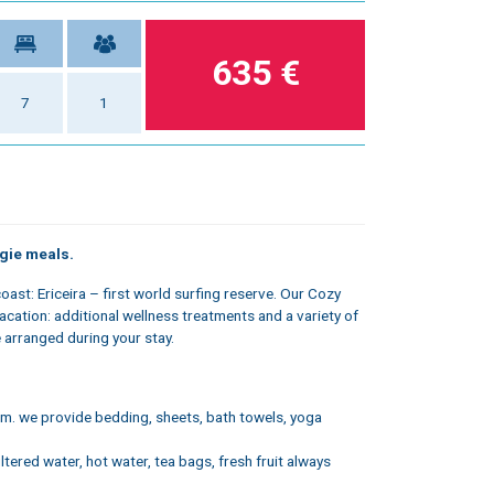
635 €
7
1
ggie meals.
ast: Ericeira – first world surfing reserve. Our Cozy
cation: additional wellness treatments and a variety of
e arranged during your stay.
om. we provide bedding, sheets, bath towels, yoga
ltered water, hot water, tea bags, fresh fruit always