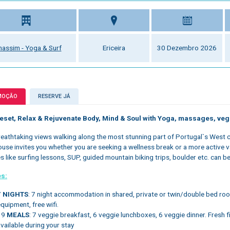
assim - Yoga & Surf
Ericeira
30 Dezembro 2026
MOÇÃO
RESERVE JÁ
Reset, Relax & Rejuvenate Body, Mind & Soul with Yoga, massages, ve
reathtaking views walking along the most stunning part of Portugal`s West co
use invites you whether you are seeking a wellness break or a more active va
es like surfing lessons, SUP, guided mountain biking trips, boulder etc. can b
es:
7
NIGHTS
: 7 night accommodation in shared, private or twin/double bed ro
quipment, free wifi.
19
MEALS
: 7 veggie breakfast, 6 veggie lunchboxes, 6 veggie dinner. Fresh fi
vailable during your stay