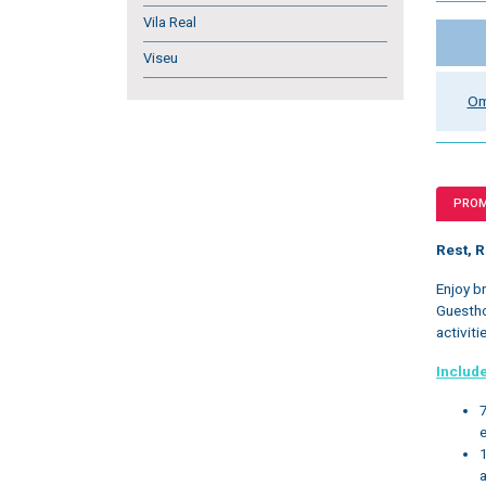
Vila Real
Viseu
Om
PRO
Rest, 
Enjoy b
Guestho
activiti
Includ
e
a