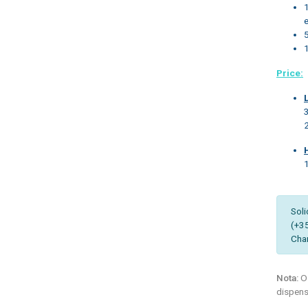
Price:
Soli
(+3
Cha
Nota:
Os
dispens