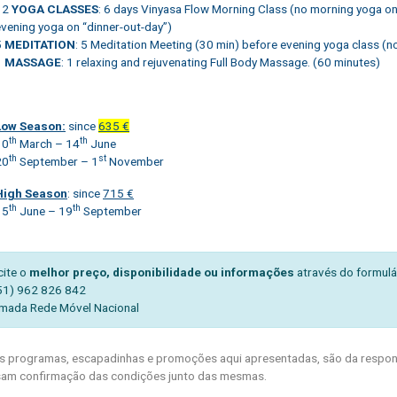
12
YOGA CLASSES
: 6 days Vinyasa Flow Morning Class (no morning yoga on
evening yoga on “dinner-out-day”)
5
MEDITATION
: 5 Meditation Meeting (30 min) before evening yoga class (n
1
MASSAGE
: 1 relaxing and rejuvenating Full Body Massage. (60 minutes)
Low Season:
since
635 €
th
th
30
March – 14
June
th
st
20
September – 1
November
High Season
: since
715 €
th
th
15
June – 19
September
cite o
melhor preço, disponibilidade ou informações
através do formulá
51) 962 826 842
mada Rede Móvel Nacional
 programas, escapadinhas e promoções aqui apresentadas, são da respons
am confirmação das condições junto das mesmas.