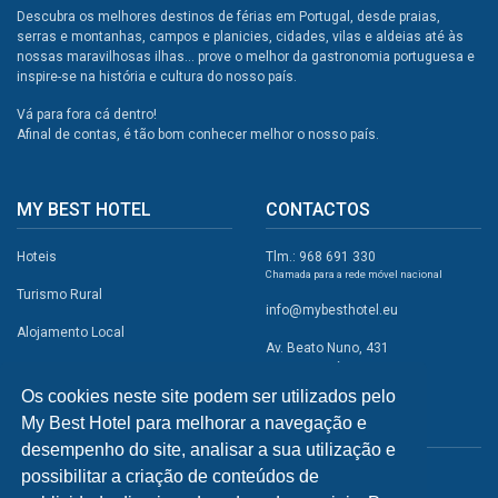
Descubra os melhores destinos de férias em Portugal, desde praias,
serras e montanhas, campos e planicies, cidades, vilas e aldeias até às
nossas maravilhosas ilhas... prove o melhor da gastronomia portuguesa e
inspire-se na história e cultura do nosso país.
Vá para fora cá dentro!
Afinal de contas, é tão bom conhecer melhor o nosso país.
MY BEST HOTEL
CONTACTOS
Hoteis
Tlm.: 968 691 330
Chamada para a rede móvel nacional
Turismo Rural
info@mybesthotel.eu
Alojamento Local
Av. Beato Nuno, 431
2495-401 Fátima
Promoções
Os cookies neste site podem ser utilizados pelo
Campismo
My Best Hotel para melhorar a navegação e
REDES SOCIAIS
Atividades
desempenho do site, analisar a sua utilização e
possibilitar a criação de conteúdos de
Restaurantes