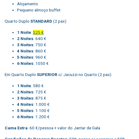
Alojamento
Pequeno almoço buffet
Quarto Duplo
STANDARD
(2 pax)
1
Noite
:
525 €
2 Noites
: 640 €
3 Noites
: 750 €
4 Noites
: 860 €
5 Noites
: 960 €
6 Noites
: 1050 €
Em Quarto Duplo
SUPERIOR
c/ Jacuzzi no Quarto (2 pax)
1 Noite
: 580 €
2 Noites
: 725 €
3 Noites
: 875 €
4 Noites
: 1.000 €
5 Noites
: 1.100 €
6 Noites
: 1.200 €
Cama Extra
: 60 €/pessoa + valor do Jantar de Gala
Condições de Reserva Pacotes
: 50% pagos c/ a reserva e 50%