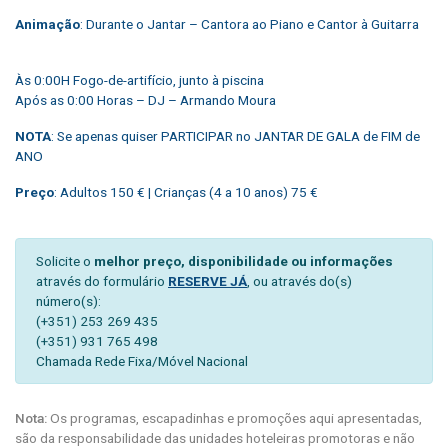
Animação
: Durante o Jantar – Cantora ao Piano e Cantor à Guitarra
Às 0:00H Fogo-de-artifício, junto à piscina
Após as 0:00 Horas – DJ – Armando Moura
NOTA
: Se apenas quiser PARTICIPAR no JANTAR DE GALA de FIM de
ANO
Preço
: Adultos 150 € | Crianças (4 a 10 anos) 75 €
Solicite o
melhor preço, disponibilidade ou informações
através do formulário
RESERVE JÁ
, ou através do(s)
número(s):
(+351) 253 269 435
(+351) 931 765 498
Chamada Rede Fixa/Móvel Nacional
Nota:
Os programas, escapadinhas e promoções aqui apresentadas,
são da responsabilidade das unidades hoteleiras promotoras e não