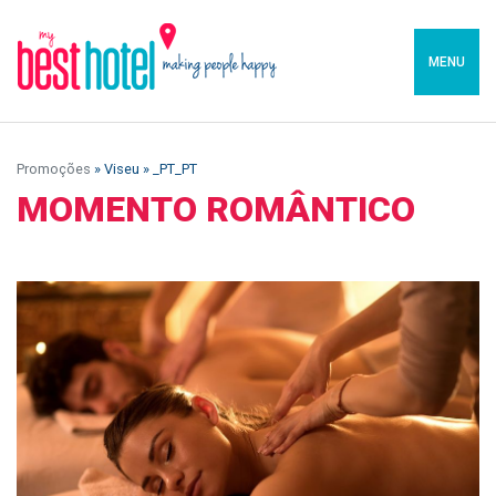
MENU
Promoções
» Viseu » _PT_PT
MOMENTO ROMÂNTICO