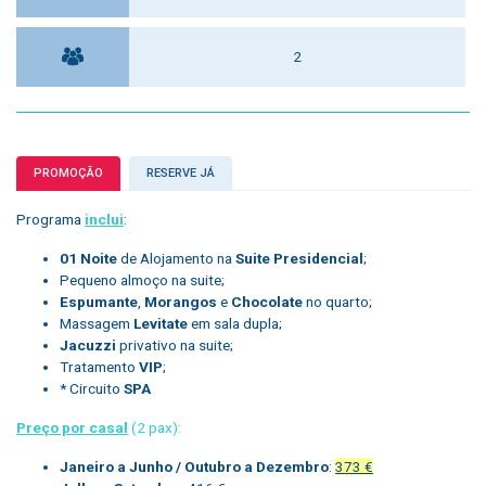
2
PROMOÇÃO
RESERVE JÁ
Programa
inclui
:
01 Noite
de Alojamento na
Suite Presidencial
;
Pequeno almoço na suite;
Espumante
,
Morangos
e
Chocolate
no quarto;
Massagem
Levitate
em sala dupla;
Jacuzzi
privativo na suite;
Tratamento
VIP
;
* Circuito
SPA
Preço por casal
(2 pax):
Janeiro a Junho / Outubro a Dezembro
:
373 €