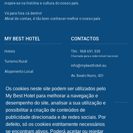
inspire-se na história e cultura do nosso país.
Vá para fora cá dentro!
Afinal de contas, é tão bom conhecer melhor o nosso país.
MY BEST HOTEL
CONTACTOS
Hoteis
Tlm.: 968 691 330
Chamada para a rede móvel nacional
Turismo Rural
info@mybesthotel.eu
Alojamento Local
Av. Beato Nuno, 431
2495-401 Fátima
Promoções
Os cookies neste site podem ser utilizados pelo
Campismo
My Best Hotel para melhorar a navegação e
REDES SOCIAIS
Atividades
desempenho do site, analisar a sua utilização e
possibilitar a criação de conteúdos de
Restaurantes
publicidade direcionada e de redes sociais. Por
A Visitar
defeito, só os cookies estritamente necessários
se encontram ativos. Poderá aceitar ou rejeitar