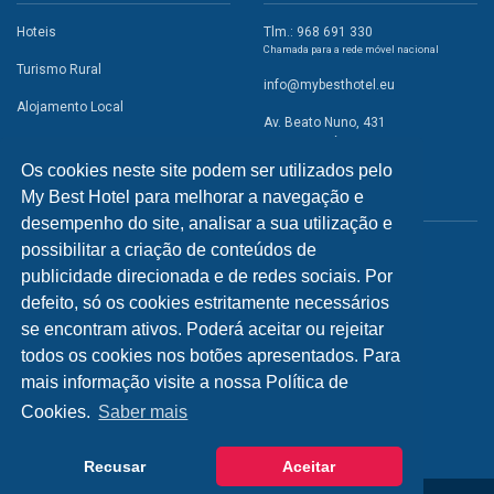
Hoteis
Tlm.: 968 691 330
Chamada para a rede móvel nacional
Turismo Rural
info@mybesthotel.eu
Alojamento Local
Av. Beato Nuno, 431
2495-401 Fátima
Promoções
Os cookies neste site podem ser utilizados pelo
Campismo
My Best Hotel para melhorar a navegação e
REDES SOCIAIS
Atividades
desempenho do site, analisar a sua utilização e
possibilitar a criação de conteúdos de
Restaurantes
publicidade direcionada e de redes sociais. Por
A Visitar
defeito, só os cookies estritamente necessários
se encontram ativos. Poderá aceitar ou rejeitar
INFORMAÇÕES
todos os cookies nos botões apresentados. Para
mais informação visite a nossa Política de
Política de Privacidade
Cookies.
Saber mais
Recusar
Aceitar