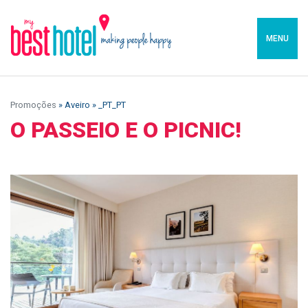
MENU
Promoções
» Aveiro » _PT_PT
O PASSEIO E O PICNIC!