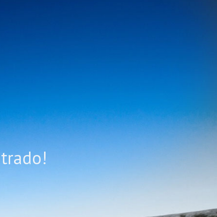
trado!