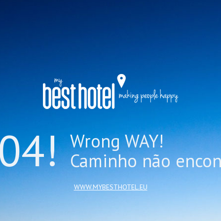
04!
Wrong WAY!
Caminho não encon
WWW.MYBESTHOTEL.EU