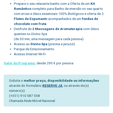
Prepare o seu relaxante banho com a Oferta de um
Kit
Romântico
completo para Banho de imersão no seu quarto
com ervas e óleos essenciais 100% Biológicos e oferta de 2
Flutes de Espumant
e acompanhados de um
fondue de
chocolate com fruta
Desfrute de
2 Massagens de Aromaterapia
com óleos
quentes no Divino Spa
(de 30 min, uma massagem para cada pessoa)
Acesso ao
Divino Spa
(piscina e jacuzzi)
Parque de Estacionamento
Acesso Internet Wi-Fi
Valor do Programa:
desde 295 € por pessoa
Solicite o
melhor preço, disponibilidade ou informações
através do formulário
RESERVE JÁ
, ou através do(s)
número(s):
(+351) 910 587 558
Chamada Rede Móvel Nacional