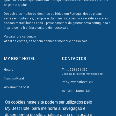
Quer planear escapadinhas em Portugal mas está sem ideias? Estamos
cá para o ajudar.
Descubra os melhores destinos de férias em Portugal, desde praias,
serras e montanhas, campos e planicies, cidades, vilas e aldeias até às
nossas maravilhosas ilhas... prove o melhor da gastronomia portuguesa e
inspire-se na história e cultura do nosso país.
Vá para fora cá dentro!
Afinal de contas, é tão bom conhecer melhor o nosso país.
MY BEST HOTEL
CONTACTOS
Hoteis
Tlm.: 968 691 330
Chamada para a rede móvel nacional
Turismo Rural
info@mybesthotel.eu
Alojamento Local
Av. Beato Nuno, 431
2495-401 Fátima
Promoções
Os cookies neste site podem ser utilizados pelo
Campismo
My Best Hotel para melhorar a navegação e
REDES SOCIAIS
Atividades
desempenho do site, analisar a sua utilização e