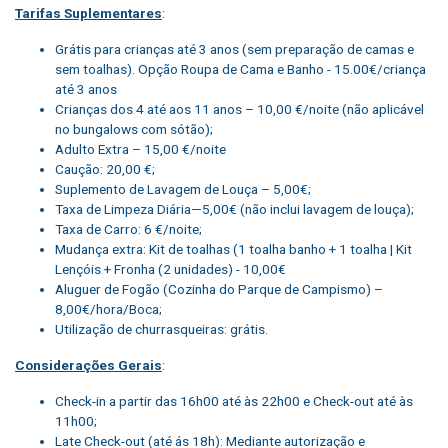
Tarifas Suplementares
:
Grátis para crianças até 3 anos (sem preparação de camas e
sem toalhas). Opção Roupa de Cama e Banho - 15.00€/criança
até 3 anos
Crianças dos 4 até aos 11 anos – 10,00 €/noite (não aplicável
no bungalows com sótão);
Adulto Extra – 15,00 €/noite
Caução: 20,00 €;
Suplemento de Lavagem de Louça – 5,00€;
Taxa de Limpeza Diária—5,00€ (não inclui lavagem de louça);
Taxa de Carro: 6 €/noite;
Mudança extra: Kit de toalhas (1 toalha banho + 1 toalha | Kit
Lençóis + Fronha (2 unidades) - 10,00€
Aluguer de Fogão (Cozinha do Parque de Campismo) –
8,00€/hora/Boca;
Utilização de churrasqueiras: grátis.
Considerações Gerais
:
Check-in a partir das 16h00 até às 22h00 e Check-out até às
11h00;
Late Check-out (até ás 18h): Mediante autorização e