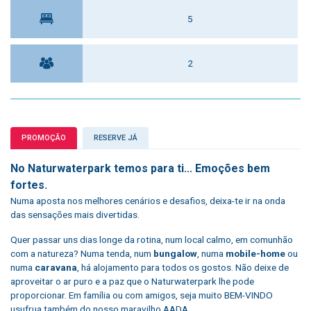
5
2
PROMOÇÃO
RESERVE JÁ
No Naturwaterpark temos para ti... Emoções bem
fortes.
Numa aposta nos melhores cenários e desafios, deixa-te ir na onda
das sensações mais divertidas.
Quer passar uns dias longe da rotina, num local calmo, em comunhão
com a natureza? Numa tenda, num
bungalow
, numa
mobile-home
ou
numa
caravana
, há alojamento para todos os gostos. Não deixe de
aproveitar o ar puro e a paz que o Naturwaterpark lhe pode
proporcionar. Em família ou com amigos, seja muito BEM-VINDO
usufrua também do nosso maravilho
AADA