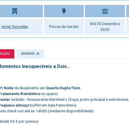
Até 30 Dezembro
Hotel Torre Mar
Póvoa de Varzim
2025
MOÇÃO
RESERVE JÁ
Momentos Inesquecíveis a Dois...
01 Noite
de Alojamento em
Quarto Duplo/Twin
Tratamento Romântico
no quarto
Jantar
incluído - Restaurante Marinheiro (Sopa, prato principal e sobremesa,
Pequeno almoço
buffet em Sala Panorâmica
Late check-out até às 14h00 (mediante disponibilidade)
esde 55 € por pessoa