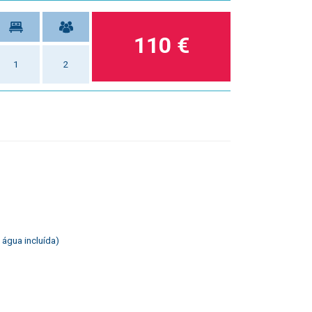
110 €
1
2
 água incluída)