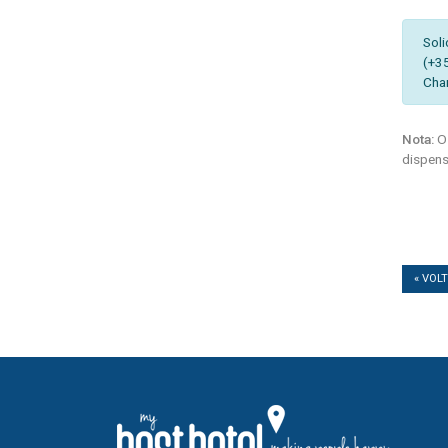
Soli
(+3
Cha
Nota:
Os
dispens
« VOL