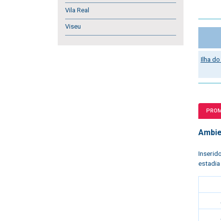
Vila Real
Viseu
Ilha d
PRO
Ambie
Inserid
estadia