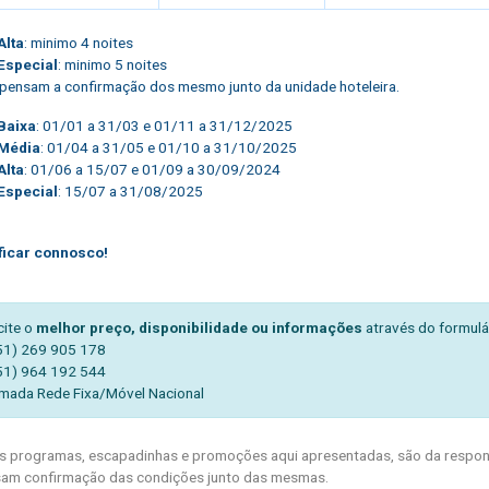
Alta
: minimo 4 noites
Especial
: minimo 5 noites
pensam a confirmação dos mesmo junto da unidade hoteleira.
Baixa
: 01/01 a 31/03 e 01/11 a 31/12/2025
Média
: 01/04 a 31/05 e 01/10 a 31/10/2025
Alta
: 01/06 a 15/07 e 01/09 a 30/09/2024
Especial
: 15/07 a 31/08/2025
ficar connosco!
cite o
melhor preço, disponibilidade ou informações
através do formulá
51) 269 905 178
51) 964 192 544
mada Rede Fixa/Móvel Nacional
 programas, escapadinhas e promoções aqui apresentadas, são da respons
am confirmação das condições junto das mesmas.