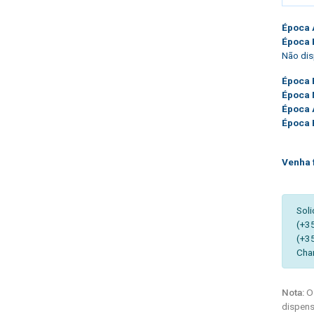
Época 
Época 
Não dis
Época 
Época 
Época 
Época 
Venha 
Soli
(+3
(+3
Cha
Nota:
Os
dispens