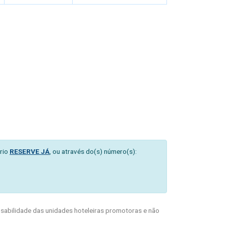
rio
RESERVE JÁ
, ou através do(s) número(s):
abilidade das unidades hoteleiras promotoras e não