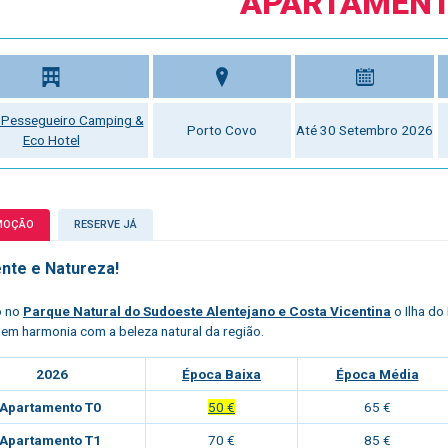
APARTAMEN
o Pessegueiro Camping &
Porto Covo
Até 30 Setembro 2026
Eco Hotel
MOÇÃO
RESERVE JÁ
nte e Natureza!
o no
Parque Natural do Sudoeste Alentejano e Costa Vicentina
o
Ilha d
 em harmonia com a beleza natural da região.
2026
Época Baixa
Época Média
Apartamento T0
50 €
65 €
Apartamento T1
70 €
85 €