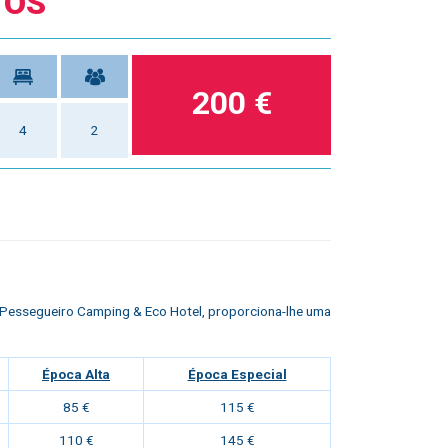
TOS
200 €
4
2
o Pessegueiro Camping & Eco Hotel
, proporciona-lhe uma
Época Alta
Época Especial
85 €
115 €
110 €
145 €