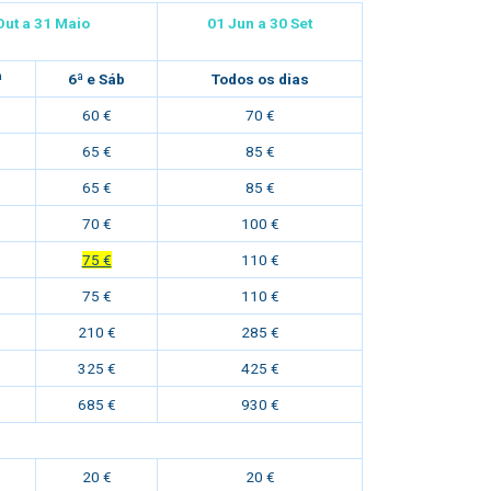
Out a 3
1 Maio
01 Jun a 30
Set
ª
6ª e Sáb
Todos os dias
60 €
70 €
65 €
85 €
65 €
85 €
70 €
100 €
75 €
110 €
75 €
110 €
210 €
285 €
325 €
425 €
685 €
930 €
20 €
20 €