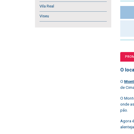
Vila Real
Viseu
PRO
O loca
O
Mont
de Cima
O Monte
onde as
pão.
Agora é
alenteja