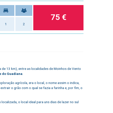
75 €
1
2
ca de 13 km), entre as localidades de Moinhos de Vento
e do Guadiana
.
loração agrícola, era o local, o nome assim o indica,
trair o grão com o qual se fazia a farinha e, por fim, o
alizada, o local ideal para uns dias de lazer no sul