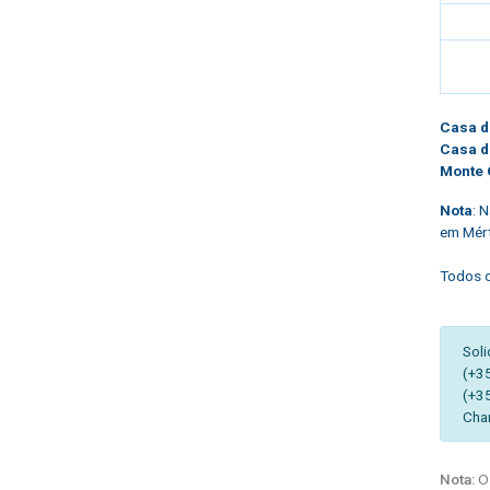
Casa d
Casa d
Monte 
Nota
: 
em Mért
Todos o
Soli
(+3
(+3
Cha
Nota:
Os