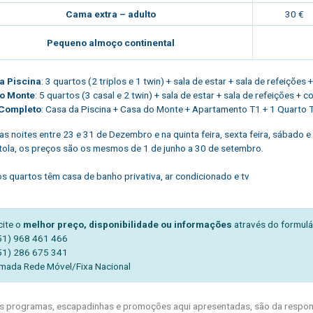
Cama extra – adulto
30 €
Pequeno almoço continental
a Piscina
: 3 quartos (2 triplos e 1 twin) + sala de estar + sala de refeições
o Monte
: 5 quartos (3 casal e 2 twin) + sala de estar + sala de refeições + 
Completo
: Casa da Piscina + Casa do Monte + Apartamento T1 + 1 Quarto Tr
Nas noites entre 23 e 31 de Dezembro e na quinta feira, sexta feira, sábado 
ola, os preços são os mesmos de 1 de junho a 30 de setembro.
s quartos têm casa de banho privativa, ar condicionado e tv
cite o
melhor preço, disponibilidade ou informações
através do formulá
51) 968 461 466
51) 286 675 341
mada Rede Móvel/Fixa Nacional
 programas, escapadinhas e promoções aqui apresentadas, são da respons