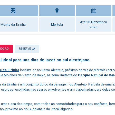
Até 28 Dezembro
Monte da Eirinha
Mértola
2026
MOÇÃO
RESERVE JÁ
l ideal para uns dias de lazer no sul alentejano.
e da Eirinha
localiza-se no Baixo Alentejo, próximo da vila de Mértola (cer
 e Moinhos de Vento de Baixo, na zona limítrofe do
Parque Natural do Val
 da Eirinha é um conjunto típico da paisagem do Alentejo. Parcela de uma exp
 espigas recolhidas nas searas envolventes eram trabalhadas para delas se ex
 uma Casa de Campo, com todas as comodidades para o seu conforto, bem loc
no, próximo ao rio Guadiana e do litoral algarvio.