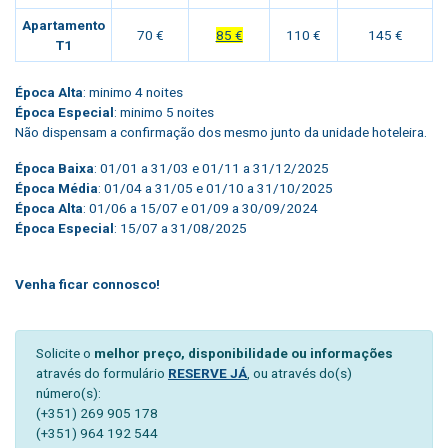
Apartamento
70 €
85 €
110 €
145 €
T1
Época Alta
: minimo 4 noites
Época Especial
: minimo 5 noites
Não dispensam a confirmação dos mesmo junto da unidade hoteleira.
Época Baixa
: 01/01 a 31/03 e 01/11 a 31/12/2025
Época Média
: 01/04 a 31/05 e 01/10 a 31/10/2025
Época Alta
: 01/06 a 15/07 e 01/09 a 30/09/2024
Época Especial
: 15/07 a 31/08/2025
Venha ficar connosco!
Solicite o
melhor preço, disponibilidade ou informações
através do formulário
RESERVE JÁ
, ou através do(s)
número(s):
(+351) 269 905 178
(+351) 964 192 544