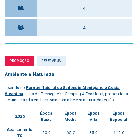
4
4
PROMOÇÃO
RESERVE JÁ
Ambiente e Natureza!
Inserido no
Parque Natural do Sudoeste Alentejano e Costa
Vicentina
o
Ilha do Pessegueiro Camping & Eco Hotel
, proporciona-
lhe uma estadia em harmonia com a beleza natural da região.
Época
Época
Época
Época
2026
Baixa
Média
Alta
Especial
Apartamento
50 €
65 €
85 €
115 €
T0