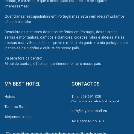
mundo, e felizmente que o nosso país está repleto de lugares
interessantes!
Quer planear escapadinhas em Portugal mas está sem ideias? Estamos
cá para o ajudar.
Descubra os melhores destinos de férias em Portugal, desde praias,
serras e montanhas, campos e planicies, cidades, vilas e aldeias até às
nossas maravilhosas ilhas... prove o melhor da gastronomia portuguesa e
inspire-se na história e cultura do nosso país.
Vá para fora cá dentro!
Afinal de contas, é tão bom conhecer melhor o nosso país.
MY BEST HOTEL
CONTACTOS
Hoteis
Tlm.: 968 691 330
Chamada para a rede móvel nacional
Turismo Rural
info@mybesthotel.eu
Alojamento Local
Av. Beato Nuno, 431
2495-401 Fátima
Promoções