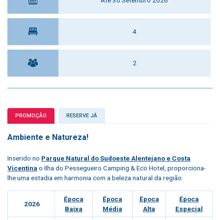
4
2
PROMOÇÃO
RESERVE JÁ
Ambiente e Natureza!
Inserido no
Parque Natural do Sudoeste Alentejano e Costa
Vicentina
o
Ilha do Pessegueiro Camping & Eco Hotel
, proporciona-
lhe uma estadia em harmonia com a beleza natural da região.
Época
Época
Época
Época
2026
Baixa
Média
Alta
Especial