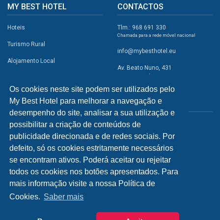
MY BEST HOTEL
CONTACTOS
Hoteis
Tlm.: 968 691 330
Chamada para a rede móvel nacional
Turismo Rural
info@mybesthotel.eu
Alojamento Local
Av. Beato Nuno, 431
2495-401 Fátima
Promoções
Os cookies neste site podem ser utilizados pelo
Campismo
My Best Hotel para melhorar a navegação e
REDES SOCIAIS
Atividades
desempenho do site, analisar a sua utilização e
possibilitar a criação de conteúdos de
Restaurantes
publicidade direcionada e de redes sociais. Por
A Visitar
defeito, só os cookies estritamente necessários
se encontram ativos. Poderá aceitar ou rejeitar
INFORMAÇÕES
todos os cookies nos botões apresentados. Para
mais informação visite a nossa Política de
Política de Privacidade
Cookies.
Saber mais