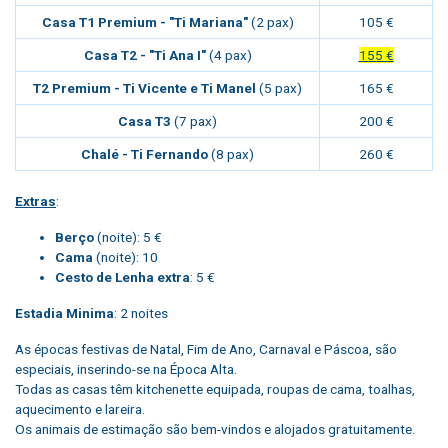
Casa T1 Premium - "Ti Mariana"
(2 pax)
105 €
Casa T2 - "Ti Ana I"
(4 pax)
155 €
T2 Premium - Ti Vicente e Ti Manel
(5 pax)
165 €
Casa T3
(7 pax)
200 €
Chalé - Ti Fernando
(8 pax)
260 €
Extras
:
Berço
(noite): 5 €
Cama
(noite): 10
Cesto de Lenha extra
: 5 €
Estadia Minima
:
2 noites
As épocas festivas de Natal, Fim de Ano, Carnaval e Páscoa, são
especiais, inserindo-se na Época Alta.
Todas as casas têm kitchenette equipada, roupas de cama, toalhas,
aquecimento e lareira.
Os animais de estimação são bem-vindos e alojados gratuitamente.