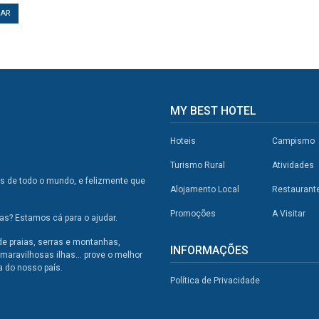
TAR
MY BEST HOTEL
Hoteis
Campismo
Turismo Rural
Atividades
os de todo o mundo, e felizmente que
Alojamento Local
Restaurant
Promoções
A Visitar
s? Estamos cá para o ajudar.
de praias, serras e montanhas,
INFORMAÇÕES
maravilhosas ilhas... prove o melhor
a do nosso país.
Política de Privacidade