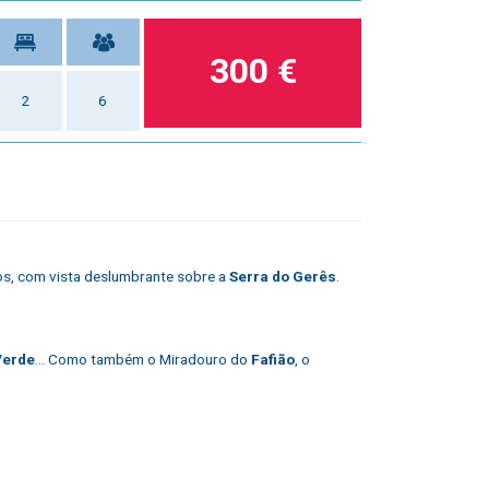
300 €
2
6
os, com vista deslumbrante sobre a
Serra do Gerês
.
Verde
... Como também o Miradouro do
Fafião
, o