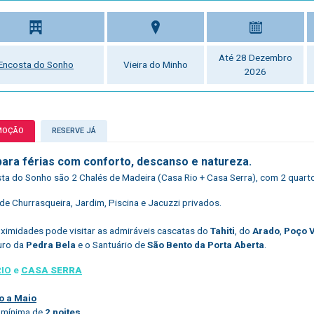
Até 28 Dezembro
Encosta do Sonho
Vieira do Minho
2026
MOÇÃO
RESERVE JÁ
 para férias com conforto, descanso e natureza.
ta do Sonho são 2 Chalés de Madeira (Casa Rio + Casa Serra), com 2 quart
de Churrasqueira, Jardim, Piscina e Jacuzzi privados.
ximidades pode visitar as admiráveis cascatas do
Tahiti
, do
Arado
,
Poço 
uro da
Pedra Bela
e o Santuário de
São Bento da Porta Aberta
.
RIO
e
CASA SERRA
o a Maio
 mínima de
2 noites