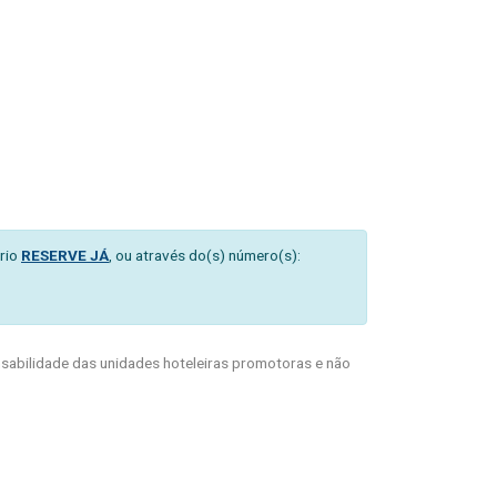
rio
RESERVE JÁ
, ou através do(s) número(s):
abilidade das unidades hoteleiras promotoras e não