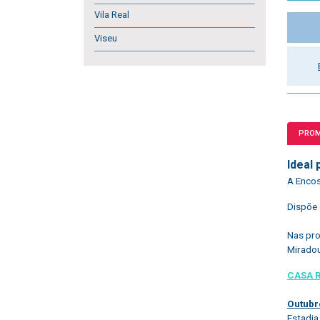
Vila Real
Viseu
PRO
Ideal
A Encos
Dispõe 
Nas pro
Mirado
CASA 
Outubr
Estadia