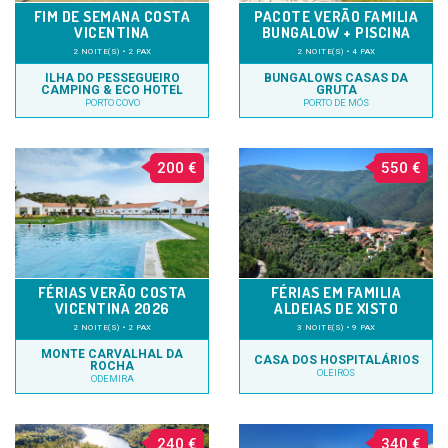
FIM DE SEMANA COSTA
PACOTE VERÃO FAMILIA
VICENTINA
BUNGALOW + PISCINA
2 NOITE(S) • 2 PAX
2 NOITE(S) • 4 PAX
ILHA DO PESSEGUEIRO
BUNGALOWS CASAS DA
CAMPING & ECO HOTEL
GRUTA
PORTO COVO
PORTO DE MÓS
200 €
550 €
FÉRIAS VERÃO COSTA
FÉRIAS EM FAMILIA
VICENTINA 2026
ALDEIAS DE XISTO
2 NOITE(S) • 2 PAX
3 NOITE(S) • 9 PAX
MONTE CARVALHAL DA
CASA DOS HOSPITALÁRIOS
ROCHA
OLEIROS
ODEMIRA
240 €
340 €