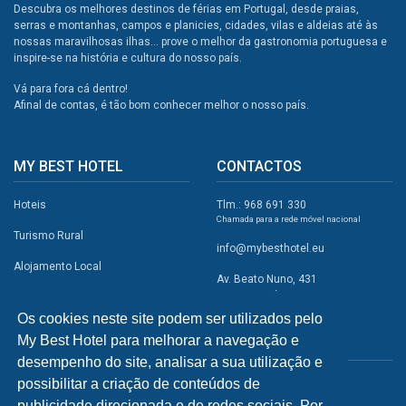
Descubra os melhores destinos de férias em Portugal, desde praias,
serras e montanhas, campos e planicies, cidades, vilas e aldeias até às
nossas maravilhosas ilhas... prove o melhor da gastronomia portuguesa e
inspire-se na história e cultura do nosso país.
Vá para fora cá dentro!
Afinal de contas, é tão bom conhecer melhor o nosso país.
MY BEST HOTEL
CONTACTOS
Hoteis
Tlm.: 968 691 330
Chamada para a rede móvel nacional
Turismo Rural
info@mybesthotel.eu
Alojamento Local
Av. Beato Nuno, 431
2495-401 Fátima
Promoções
Os cookies neste site podem ser utilizados pelo
Campismo
My Best Hotel para melhorar a navegação e
REDES SOCIAIS
Atividades
desempenho do site, analisar a sua utilização e
possibilitar a criação de conteúdos de
Restaurantes
publicidade direcionada e de redes sociais. Por