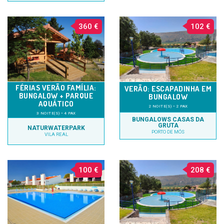
360 €
102 €
FÉRIAS VERÃO FAMÍLIA:
VERÃO: ESCAPADINHA EM
BUNGALOW + PARQUE
BUNGALOW
AQUÁTICO
2 NOITE(S) • 2 PAX
3 NOITE(S) • 4 PAX
BUNGALOWS CASAS DA
GRUTA
NATURWATERPARK
PORTO DE MÓS
VILA REAL
100 €
208 €