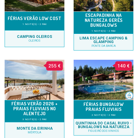
ESCAPADINHA NA
FÉRIAS VERÃO LOW COST
NATUREZA GERÊS
BUNGALOWS
1 NOITE(S) • 2 PAX
1 NOITE(S) • 2 PAX
CAMPING OLEIROS
LIMA ESCAPE CAMPING &
OLEIROS
GLAMPING
PONTE DA BARCA
255 €
140 €
FÉRIAS VERÃO 2026 +
FÉRIAS BUNGALOW
PRAIAS FLUVIAIS NO
PRAIAS FLUVIAIS
ALENTEJO
2 NOITE(S) • 2 PAX
3 NOITE(S) • 2 PAX
QUINTINHA DO CASAL RUIVO -
BUNGALOWS NA NATUREZA
MONTE DA EIRINHA
FIGUEIRÓ DOS VINHOS
MÉRTOLA