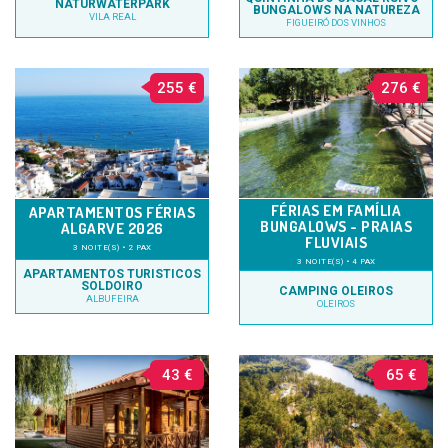
NATURWATERPARK
BUNGALOWS NA NATUREZA
VILA REAL
FIGUEIRÓ DOS VINHOS
255 €
276 €
FÉRIAS EM FAMÍLIA
APARTAMENTOS FÉRIAS
BUNGALOWS - PRAIAS
ALGARVE 2026
FLUVIAIS
3 NOITE(S) • 2 PAX
3 NOITE(S) • 4 PAX
APARTAMENTOS TURISTICOS
SOLDOIRO
CAMPING OLEIROS
ALBUFEIRA
OLEIROS
43 €
65 €