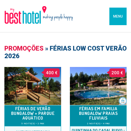
MENU
PROMOÇÕES
»
FÉRIAS LOW COST VERÃO
2026
400 €
200 €
FÉRIAS DE VERÃO
FÉRIAS EM FAMILIA
BUNGALOW + PARQUE
BUNGALOW PRAIAS
AQUÁTICO
FLUVIAIS
5 NOITE(S) • 2 PAX
2 NOITE(S) • 4 PAX
QUINTINHA DO CASAL RUIVO -