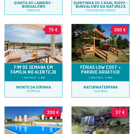
QUINTA DO LAMEIRO -
QUINTINHA DO CASAL RUIVO -
BUNGALOWS
BUNGALOWS NA NATUREZA
TAROUCA
FIGUEIRÓ DOS VINHOS
75 €
300 €
FIM DE SEMANA EM
FÉRIAS LOW COST +
FAMÍLIA NO ALENTEJO
PARQUE AQUÁTICO
1 NOITE(S) • 2 PAX
5 NOITE(S) • 2 PAX
MONTE DA EIRINHA
NATURWATERPARK
MÉRTOLA
VILA REAL
200 €
37 €