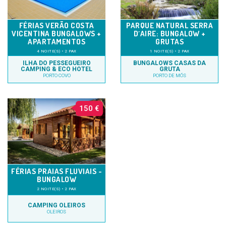
FÉRIAS VERÃO COSTA
PARQUE NATURAL SERRA
VICENTINA BUNGALOWS +
D´AIRE: BUNGALOW +
APARTAMENTOS
GRUTAS
4 NOITE(S) • 2 PAX
1 NOITE(S) • 2 PAX
ILHA DO PESSEGUEIRO
BUNGALOWS CASAS DA
CAMPING & ECO HOTEL
GRUTA
PORTO COVO
PORTO DE MÓS
150 €
FÉRIAS PRAIAS FLUVIAIS -
BUNGALOW
2 NOITE(S) • 2 PAX
CAMPING OLEIROS
OLEIROS