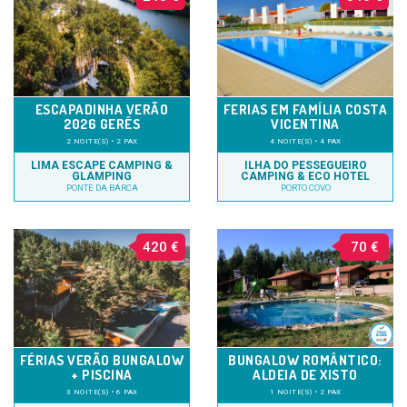
ESCAPADINHA VERÃO
FERIAS EM FAMÍLIA COSTA
2026 GERÊS
VICENTINA
2 NOITE(S) • 2 PAX
4 NOITE(S) • 4 PAX
LIMA ESCAPE CAMPING &
ILHA DO PESSEGUEIRO
GLAMPING
CAMPING & ECO HOTEL
PONTE DA BARCA
PORTO COVO
420 €
70 €
FÉRIAS VERÃO BUNGALOW
BUNGALOW ROMÂNTICO:
+ PISCINA
ALDEIA DE XISTO
3 NOITE(S) • 6 PAX
1 NOITE(S) • 2 PAX