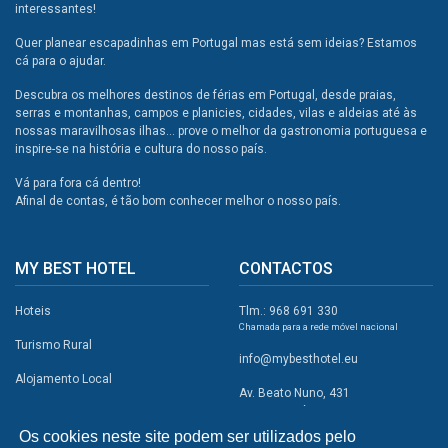
interessantes!
Quer planear escapadinhas em Portugal mas está sem ideias? Estamos
cá para o ajudar.
Descubra os melhores destinos de férias em Portugal, desde praias,
serras e montanhas, campos e planicies, cidades, vilas e aldeias até às
nossas maravilhosas ilhas... prove o melhor da gastronomia portuguesa e
inspire-se na história e cultura do nosso país.
Vá para fora cá dentro!
Afinal de contas, é tão bom conhecer melhor o nosso país.
MY BEST HOTEL
CONTACTOS
Hoteis
Tlm.: 968 691 330
Chamada para a rede móvel nacional
Turismo Rural
info@mybesthotel.eu
Alojamento Local
Av. Beato Nuno, 431
2495-401 Fátima
Promoções
Os cookies neste site podem ser utilizados pelo
Campismo