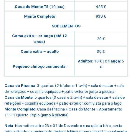
Casa do Monte T5
(10 pax)
425 €
Monte Completo
930 €
SUPLEMENTOS
Cama extra – criança (até 12
20 €
anos)
Cama extra – adulto
30 €
Adultos
: 10 € |
Criança
: 5
Pequeno almoço continental
€
Casa da Piscina
: 3 quartos (2 triplos e 1 twin) + sala de estar + sala
de refeições + cozinha equipada + patio exterior junto à piscina
Casa do Monte
: 5 quartos (3 casal e 2 twin) + sala de estar + sala de
refeições + cozinha equipada + pátio exterior com vista para o lago
Monte Completo
: Casa da Piscina + Casa do Monte + Apartamento
T1 + 1 Quarto Triplo (junto à piscina)
Nota
: Nas noites entre 23 e 31 de Dezembro e na quinta feira, sexta
feira, sábado e domingo do festival Islâmico que realiza bi-anualmente