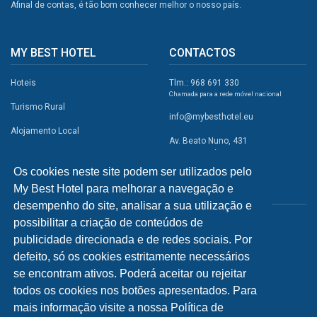
Afinal de contas, é tão bom conhecer melhor o nosso país.
MY BEST HOTEL
CONTACTOS
Hoteis
Tlm.: 968 691 330
Chamada para a rede móvel nacional
Turismo Rural
info@mybesthotel.eu
Alojamento Local
Av. Beato Nuno, 431
2495-401 Fátima
Promoções
Os cookies neste site podem ser utilizados pelo
Campismo
My Best Hotel para melhorar a navegação e
REDES SOCIAIS
Atividades
desempenho do site, analisar a sua utilização e
possibilitar a criação de conteúdos de
Restaurantes
publicidade direcionada e de redes sociais. Por
A Visitar
defeito, só os cookies estritamente necessários
se encontram ativos. Poderá aceitar ou rejeitar
INFORMAÇÕES
todos os cookies nos botões apresentados. Para
mais informação visite a nossa Política de