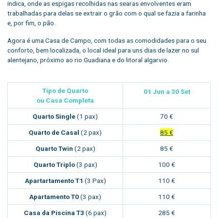
indica, onde as espigas recolhidas nas searas envolventes eram
trabalhadas para delas se extrair o grão com o qual se fazia a farinha
e, por fim, o pão.
Agora é uma Casa de Campo, com todas as comodidades para o seu
conforto, bem localizada, o local ideal para uns dias de lazer no sul
alentejano, próximo ao rio Guadiana e do litoral algarvio.
Tipo de Quarto
01 Jun a 30
Set
ou Casa Completa
Quarto Single
(1 pax)
70 €
Quarto de Casal
(2 pax)
85 €
Quarto Twin
(2 pax)
85 €
Quarto Triplo
(3 pax)
100 €
Apartartamento T1
(3 Pax)
110 €
Apartamento T0
(3 pax)
110 €
Casa da Piscina T3
(6 pax)
285 €