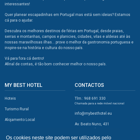
interessantes!
Quer planear escapadinhas em Portugal mas está sem ideias? Estamos
cá para o ajudar.
Descubra os melhores destinos de férias em Portugal, desde praias,
serras e montanhas, campos e planicies, cidades, vilas e aldeias até às
nossas maravilhosas ilhas... prove o melhor da gastronomia portuguesa e
inspire-se na história e cultura do nosso país.
Vá para fora cá dentro!
Afinal de contas, é tão bom conhecer melhor o nosso país.
MY BEST HOTEL
CONTACTOS
Hoteis
Tlm.: 968 691 330
Chamada para a rede móvel nacional
Turismo Rural
info@mybesthotel.eu
Alojamento Local
Av. Beato Nuno, 431
2495-401 Fátima
Promoções
Os cookies neste site podem ser utilizados pelo