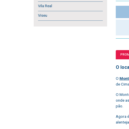
Vila Real
Viseu
PRO
O loca
O
Mont
de Cima
O Monte
onde as
pão.
Agora é
alenteja