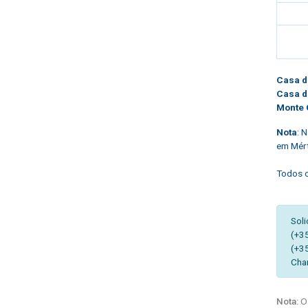
Casa d
Casa d
Monte 
Nota
: 
em Mért
Todos o
Soli
(+3
(+3
Cha
Nota:
Os