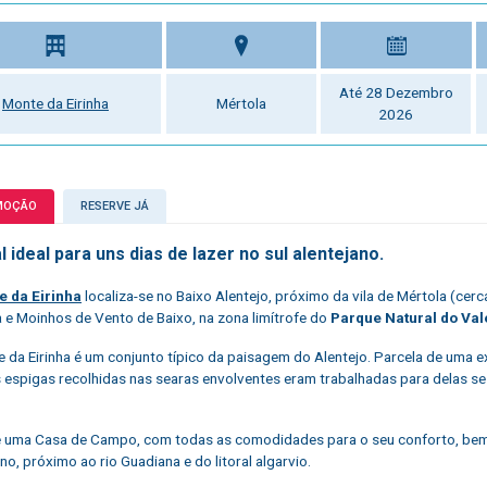
Até 28 Dezembro
Monte da Eirinha
Mértola
2026
MOÇÃO
RESERVE JÁ
l ideal para uns dias de lazer no sul alentejano.
e da Eirinha
localiza-se no Baixo Alentejo, próximo da vila de Mértola (cer
 e Moinhos de Vento de Baixo, na zona limítrofe do
Parque Natural do Val
 da Eirinha é um conjunto típico da paisagem do Alentejo. Parcela de uma exp
 espigas recolhidas nas searas envolventes eram trabalhadas para delas se ex
 uma Casa de Campo, com todas as comodidades para o seu conforto, bem loc
no, próximo ao rio Guadiana e do litoral algarvio.