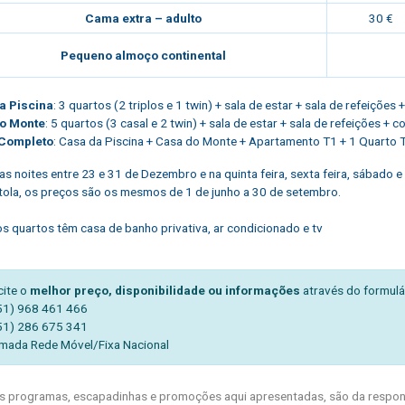
Cama extra – adulto
30 €
Pequeno almoço continental
a Piscina
: 3 quartos (2 triplos e 1 twin) + sala de estar + sala de refeições
o Monte
: 5 quartos (3 casal e 2 twin) + sala de estar + sala de refeições + 
Completo
: Casa da Piscina + Casa do Monte + Apartamento T1 + 1 Quarto Tr
Nas noites entre 23 e 31 de Dezembro e na quinta feira, sexta feira, sábado 
ola, os preços são os mesmos de 1 de junho a 30 de setembro.
s quartos têm casa de banho privativa, ar condicionado e tv
cite o
melhor preço, disponibilidade ou informações
através do formulá
51) 968 461 466
51) 286 675 341
mada Rede Móvel/Fixa Nacional
 programas, escapadinhas e promoções aqui apresentadas, são da respons