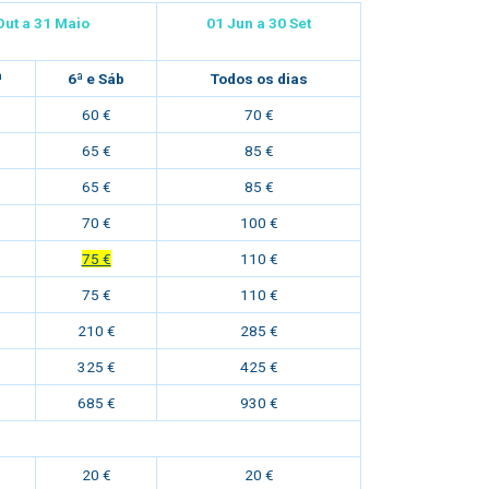
Out a 3
1 Maio
01 Jun a 30
Set
ª
6ª e Sáb
Todos os dias
60 €
70 €
65 €
85 €
65 €
85 €
70 €
100 €
75 €
110 €
75 €
110 €
210 €
285 €
325 €
425 €
685 €
930 €
20 €
20 €