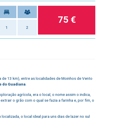
75 €
1
2
ca de 13 km), entre as localidades de Moinhos de Vento
e do Guadiana
.
loração agrícola, era o local, o nome assim o indica,
trair o grão com o qual se fazia a farinha e, por fim, o
alizada, o local ideal para uns dias de lazer no sul