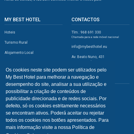
MY BEST HOTEL
CONTACTOS
Hoteis
Tlm.: 968 691 330
Chamada para a rede móvel nacional
Turismo Rural
info@mybesthotel.eu
Alojamento Local
Av. Beato Nuno, 431
2495-401 Fátima
Promoções
Os cookies neste site podem ser utilizados pelo
Campismo
My Best Hotel para melhorar a navegação e
REDES SOCIAIS
Atividades
desempenho do site, analisar a sua utilização e
possibilitar a criação de conteúdos de
Restaurantes
publicidade direcionada e de redes sociais. Por
A Visitar
defeito, só os cookies estritamente necessários
se encontram ativos. Poderá aceitar ou rejeitar
INFORMAÇÕES
todos os cookies nos botões apresentados. Para
mais informação visite a nossa Política de
Política de Privacidade