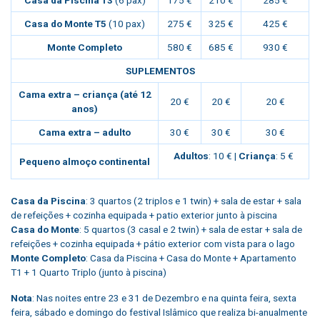
Casa da Piscina T3
(6 pax)
175 €
210 €
285 €
Casa do Monte T5
(10 pax)
275 €
325 €
425 €
Monte Completo
580 €
685 €
930 €
SUPLEMENTOS
Cama extra – criança (até 12
20 €
20 €
20 €
anos)
Cama extra – adulto
30 €
30 €
30 €
Adultos
: 10 € |
Criança
: 5 €
Pequeno almoço continental
Casa da Piscina
: 3 quartos (2 triplos e 1 twin) + sala de estar + sala
de refeições + cozinha equipada + patio exterior junto à piscina
Casa do Monte
: 5 quartos (3 casal e 2 twin) + sala de estar + sala de
refeições + cozinha equipada + pátio exterior com vista para o lago
Monte Completo
: Casa da Piscina + Casa do Monte + Apartamento
T1 + 1 Quarto Triplo (junto à piscina)
Nota
: Nas noites entre 23 e 31 de Dezembro e na quinta feira, sexta
feira, sábado e domingo do festival Islâmico que realiza bi-anualmente