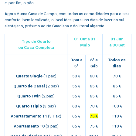
e, por fim, o pão.
Agora é uma Casa de Campo, com todas as comodidades para o seu
conforto, bem localizada, o local ideal para uns dias de lazer no sul
alentejano, próximo ao rio Guadiana e do litoral algarvio.
01 Out a 3
1
01 Jun
Tipo de Quarto
Maio
a 30
Set
ou Casa Completa
Dom a
6ª e
Todos os
5ª
Sáb
dias
Quarto Single
(1 pax)
50 €
60 €
70 €
Quarto de Casal
(2 pax)
55 €
65 €
85 €
Quarto Twin
(2 pax)
55 €
65 €
85 €
Quarto Triplo
(3 pax)
60 €
70 €
100 €
Apartartamento T1
(3 Pax)
65 €
75 €
110 €
Apartamento T0
(3 pax)
65 €
75 €
110 €