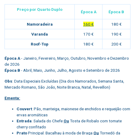
Preço por Quarto Duplo
Época A
Época B
Namoradeira
160 €
180 €
Varanda
170 €
190 €
Roof-Top
180 €
200 €
Época A
- Janeiro, Fevereiro, Março, Outubro, Novembro e Dezembro
de 2026
Época B
- Abril, Maio, Junho, Julho, Agosto e Setembro de 2026
Obs
: Data Especiais Excluídas (Dia dos Namorados, Semana Santa,
Mercado Romano, São João, Noite Branca, Natal, Reveillon)
Ementa:
Couvert
: Pão, manteiga, maionese de enchidos e requeijão com
ervas aromáticas
Entrada
: Salada do Chefe
Ou
Tosta de Robalo com tomate
cherry confitado
Prato
Principal: Bacalhau à moda de Braga
Ou
Tornedó da