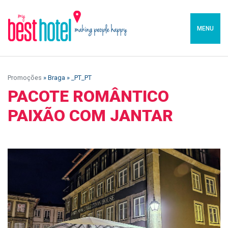
MENU
Promoções
» Braga » _PT_PT
PACOTE ROMÂNTICO
PAIXÃO COM JANTAR