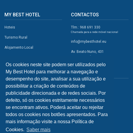
MY BEST HOTEL
CONTACTOS
Hoteis
Tlm.: 968 691 330
Chamada para a rede móvel nacional
Turismo Rural
info@mybesthotel.eu
Alojamento Local
Av. Beato Nuno, 431
2495-401 Fátima
Promoções
Os cookies neste site podem ser utilizados pelo
Campismo
My Best Hotel para melhorar a navegação e
REDES SOCIAIS
Atividades
desempenho do site, analisar a sua utilização e
possibilitar a criação de conteúdos de
Restaurantes
publicidade direcionada e de redes sociais. Por
A Visitar
defeito, só os cookies estritamente necessários
se encontram ativos. Poderá aceitar ou rejeitar
INFORMAÇÕES
todos os cookies nos botões apresentados. Para
mais informação visite a nossa Política de
Política de Privacidade
Cookies.
Saber mais