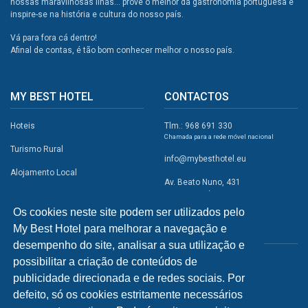
nossas maravilhosas ilhas... prove o melhor da gastronomia portuguesa e
inspire-se na história e cultura do nosso país.
Vá para fora cá dentro!
Afinal de contas, é tão bom conhecer melhor o nosso país.
MY BEST HOTEL
CONTACTOS
Hoteis
Tlm.: 968 691 330
Chamada para a rede móvel nacional
Turismo Rural
info@mybesthotel.eu
Alojamento Local
Av. Beato Nuno, 431
2495-401 Fátima
Promoções
Os cookies neste site podem ser utilizados pelo
Campismo
My Best Hotel para melhorar a navegação e
REDES SOCIAIS
Atividades
desempenho do site, analisar a sua utilização e
possibilitar a criação de conteúdos de
Restaurantes
publicidade direcionada e de redes sociais. Por
A Visitar
defeito, só os cookies estritamente necessários