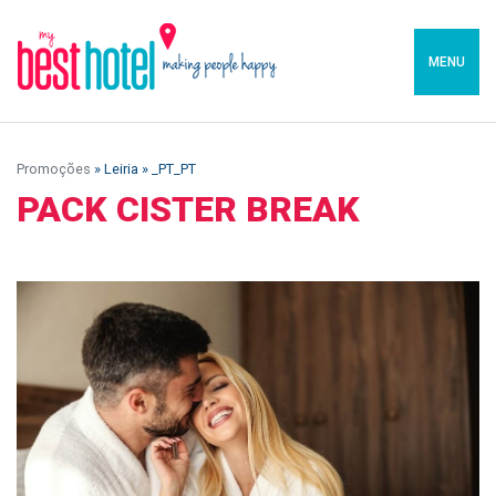
MENU
Promoções
» Leiria » _PT_PT
PACK CISTER BREAK