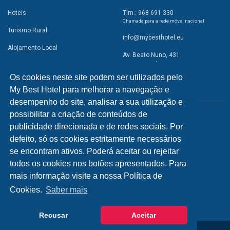
Hoteis
Tlm.: 968 691 330
Chamada para a rede móvel nacional
Turismo Rural
info@mybesthotel.eu
Alojamento Local
Av. Beato Nuno, 431
2495-401 Fátima
Promoções
Os cookies neste site podem ser utilizados pelo
Campismo
My Best Hotel para melhorar a navegação e
REDES SOCIAIS
Atividades
desempenho do site, analisar a sua utilização e
possibilitar a criação de conteúdos de
Restaurantes
publicidade direcionada e de redes sociais. Por
A Visitar
defeito, só os cookies estritamente necessários
se encontram ativos. Poderá aceitar ou rejeitar
INFORMAÇÕES
todos os cookies nos botões apresentados. Para
mais informação visite a nossa Política de
Política de Privacidade
Cookies.
Saber mais
Recusar
Aceitar