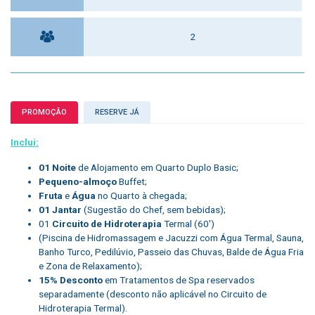
2
PROMOÇÃO
RESERVE JÁ
Inclui:
01 Noite
de Alojamento em Quarto Duplo Basic;
Pequeno-almoço
Buffet;
Fruta
e
Água
no Quarto à chegada;
01 Jantar
(Sugestão do Chef, sem bebidas);
01
Circuito de Hidroterapia
Termal (60′)
(Piscina de Hidromassagem e Jacuzzi com Água Termal, Sauna,
Banho Turco, Pedilúvio, Passeio das Chuvas, Balde de Água Fria
e Zona de Relaxamento);
15% Desconto
em Tratamentos de Spa reservados
separadamente (desconto não aplicável no Circuito de
Hidroterapia Termal).