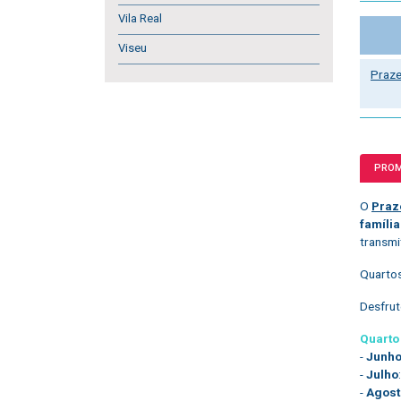
Vila Real
Viseu
Praze
PRO
O
Praz
famíli
transmi
Quartos
Desfrut
Quarto
-
Junh
-
Julho
-
Agost