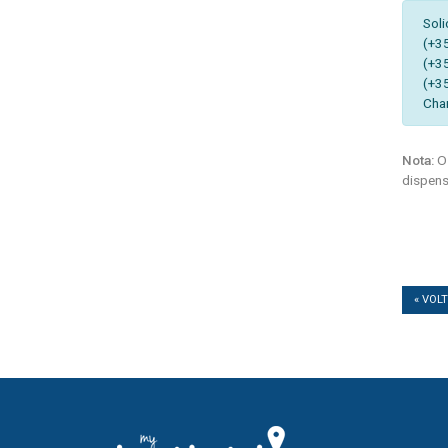
Soli
(+3
(+3
(+3
Cha
Nota:
Os
dispens
« VOL