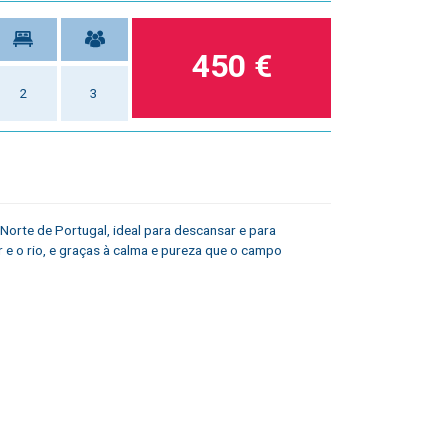
450 €
2
3
 Norte de Portugal, ideal para descansar e para
 e o rio, e graças à calma e pureza que o campo