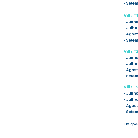
-
Setem
Villa T
-
Junh
-
Julho
-
Agost
-
Setem
Villa T
-
Junh
-
Julho
-
Agost
-
Setem
Villa 
-
Junh
-
Julho
-
Agost
-
Setem
Em époc