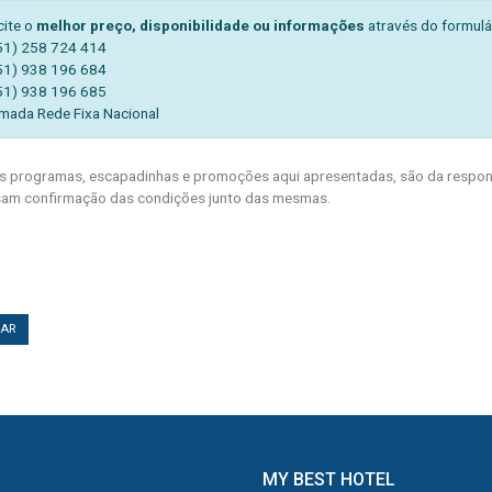
cite o
melhor preço, disponibilidade ou informações
através do formulá
51) 258 724 414
51) 938 196 684
51) 938 196 685
mada Rede Fixa Nacional
 programas, escapadinhas e promoções aqui apresentadas, são da respons
am confirmação das condições junto das mesmas.
TAR
MY BEST HOTEL