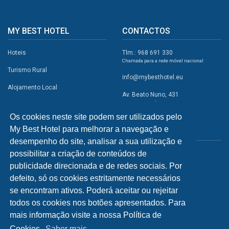
MY BEST HOTEL
CONTACTOS
Hoteis
Tlm.: 968 691 330
Chamada para a rede móvel nacional
Turismo Rural
info@mybesthotel.eu
Alojamento Local
Av. Beato Nuno, 431
2495-401 Fátima
Promoções
Os cookies neste site podem ser utilizados pelo
Campismo
My Best Hotel para melhorar a navegação e
REDES SOCIAIS
Atividades
desempenho do site, analisar a sua utilização e
possibilitar a criação de conteúdos de
Restaurantes
publicidade direcionada e de redes sociais. Por
A Visitar
defeito, só os cookies estritamente necessários
se encontram ativos. Poderá aceitar ou rejeitar
INFORMAÇÕES
todos os cookies nos botões apresentados. Para
mais informação visite a nossa Política de
Política de Privacidade
Cookies.
Saber mais