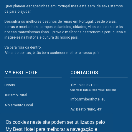
Quer planear escapadinhas em Portugal mas está sem ideias? Estamos
cá para o ajudar.
Descubra os melhores destinos de férias em Portugal, desde praias,
serras e montanhas, campos e planicies, cidades, vilas e aldeias até às
nossas maravilhosas ilhas... prove o melhor da gastronomia portuguesa e
inspire-se na história e cultura do nosso país.
Vá para fora cá dentro!
Afinal de contas, é tão bom conhecer melhor o nosso país.
MY BEST HOTEL
CONTACTOS
Hoteis
Tlm.: 968 691 330
Chamada para a rede móvel nacional
Turismo Rural
info@mybesthotel.eu
Alojamento Local
Av. Beato Nuno, 431
2495-401 Fátima
Promoções
Os cookies neste site podem ser utilizados pelo
Campismo
My Best Hotel para melhorar a navegação e
REDES SOCIAIS