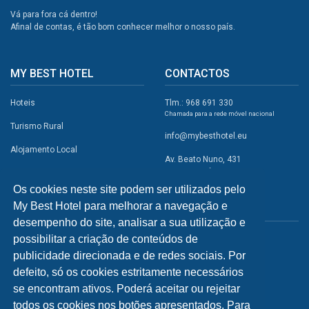
Vá para fora cá dentro!
Afinal de contas, é tão bom conhecer melhor o nosso país.
MY BEST HOTEL
CONTACTOS
Hoteis
Tlm.: 968 691 330
Chamada para a rede móvel nacional
Turismo Rural
info@mybesthotel.eu
Alojamento Local
Av. Beato Nuno, 431
2495-401 Fátima
Promoções
Os cookies neste site podem ser utilizados pelo
Campismo
My Best Hotel para melhorar a navegação e
REDES SOCIAIS
Atividades
desempenho do site, analisar a sua utilização e
possibilitar a criação de conteúdos de
Restaurantes
publicidade direcionada e de redes sociais. Por
A Visitar
defeito, só os cookies estritamente necessários
se encontram ativos. Poderá aceitar ou rejeitar
INFORMAÇÕES
todos os cookies nos botões apresentados. Para