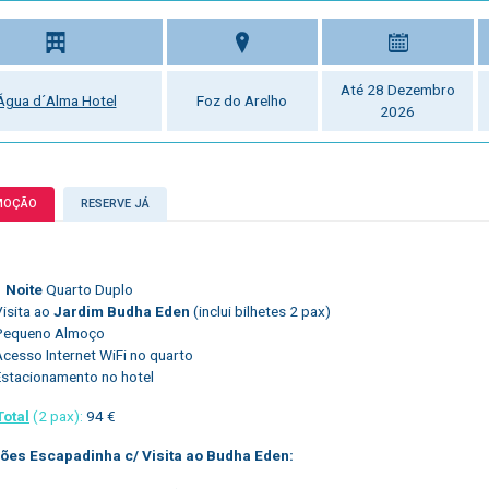
Até 28 Dezembro
Água d´Alma Hotel
Foz do Arelho
2026
MOÇÃO
RESERVE JÁ
1 Noite
Quarto Duplo
Visita ao
Jardim Budha Eden
(inclui bilhetes 2 pax)
Pequeno Almoço
Acesso Internet WiFi no quarto
Estacionamento no hotel
Total
(2 pax):
94 €
ões Escapadinha c/ Visita ao Budha Eden: