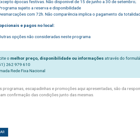
Excepto épocas festivas.
Não disponivel de 15 de junho a 30 de setembro;
Programa sujeito a reserva e disponibilidade
Desmarcações com 72h. Não comparência implica o pagamento da totalida
opcionais e pagos no local:
Outras opções não consideradas neste programa
cite o
melhor preço, disponibilidade ou informações
através do formulá
51) 262 979 610
mada Rede Fixa Nacional
 programas, escapadinhas e promoções aqui apresentadas, são da respons
am confirmação das condições junto das mesmas.
TAR