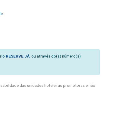
de
rio
RESERVE JÁ
, ou através do(s) número(s):
abilidade das unidades hoteleiras promotoras e não