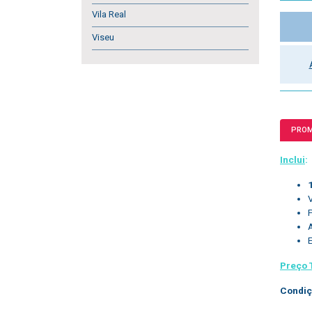
Vila Real
Viseu
PRO
Inclui
:
Preço 
Condiç