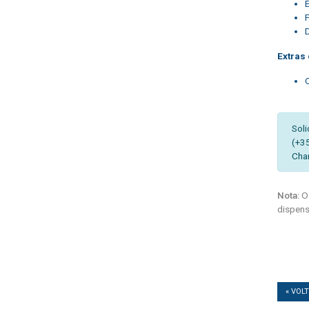
Extras 
Soli
(+3
Cha
Nota:
Os
dispens
« VOL