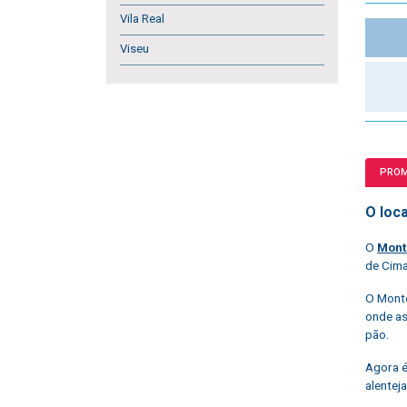
Vila Real
Viseu
PRO
O loca
O
Mont
de Cima
O Monte
onde as
pão.
Agora é
alenteja