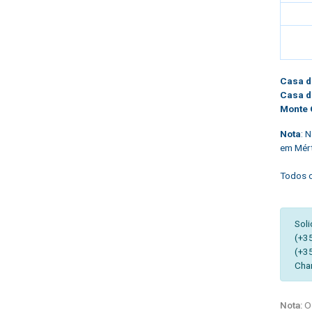
Casa d
Casa d
Monte 
Nota
: 
em Mért
Todos o
Soli
(+3
(+3
Cha
Nota:
Os