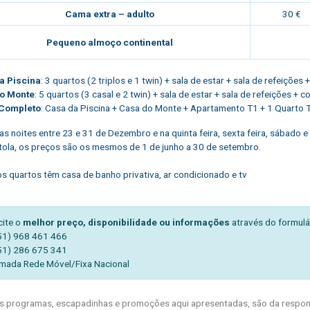
Cama extra – adulto
30 €
Pequeno almoço continental
a Piscina
: 3 quartos (2 triplos e 1 twin) + sala de estar + sala de refeições
o Monte
: 5 quartos (3 casal e 2 twin) + sala de estar + sala de refeições + 
Completo
: Casa da Piscina + Casa do Monte + Apartamento T1 + 1 Quarto Tr
Nas noites entre 23 e 31 de Dezembro e na quinta feira, sexta feira, sábado 
ola, os preços são os mesmos de 1 de junho a 30 de setembro.
s quartos têm casa de banho privativa, ar condicionado e tv
cite o
melhor preço, disponibilidade ou informações
através do formulá
51) 968 461 466
51) 286 675 341
mada Rede Móvel/Fixa Nacional
 programas, escapadinhas e promoções aqui apresentadas, são da respons