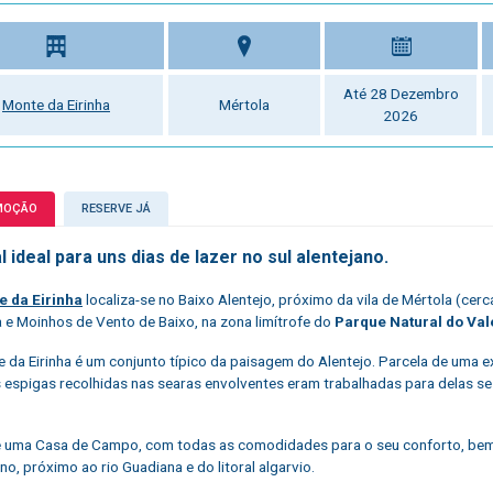
Até 28 Dezembro
Monte da Eirinha
Mértola
2026
MOÇÃO
RESERVE JÁ
l ideal para uns dias de lazer no sul alentejano.
e da Eirinha
localiza-se no Baixo Alentejo, próximo da vila de Mértola (cer
 e Moinhos de Vento de Baixo, na zona limítrofe do
Parque Natural do Val
 da Eirinha é um conjunto típico da paisagem do Alentejo. Parcela de uma exp
 espigas recolhidas nas searas envolventes eram trabalhadas para delas se ex
 uma Casa de Campo, com todas as comodidades para o seu conforto, bem loc
no, próximo ao rio Guadiana e do litoral algarvio.