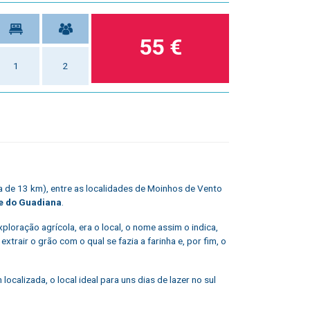
55 €
1
2
ca de 13 km), entre as localidades de Moinhos de Vento
e do Guadiana
.
loração agrícola, era o local, o nome assim o indica,
trair o grão com o qual se fazia a farinha e, por fim, o
alizada, o local ideal para uns dias de lazer no sul