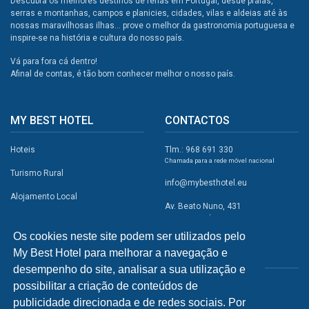
Descubra os melhores destinos de férias em Portugal, desde praias,
serras e montanhas, campos e planicies, cidades, vilas e aldeias até às
nossas maravilhosas ilhas... prove o melhor da gastronomia portuguesa e
inspire-se na história e cultura do nosso país.
Vá para fora cá dentro!
Afinal de contas, é tão bom conhecer melhor o nosso país.
MY BEST HOTEL
CONTACTOS
Hoteis
Tlm.: 968 691 330
Chamada para a rede móvel nacional
Turismo Rural
info@mybesthotel.eu
Alojamento Local
Av. Beato Nuno, 431
2495-401 Fátima
Promoções
Os cookies neste site podem ser utilizados pelo
Campismo
My Best Hotel para melhorar a navegação e
REDES SOCIAIS
Atividades
desempenho do site, analisar a sua utilização e
possibilitar a criação de conteúdos de
Restaurantes
publicidade direcionada e de redes sociais. Por