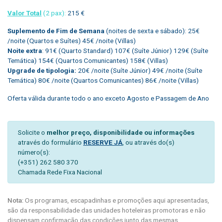
Valor Total
(2 pax):
215 €
Suplemento de Fim de Semana
(noites de sexta e sábado): 25€
/noite (Quartos e Suítes) 45€ /noite (Villas)
Noite extra
: 91€ (Quarto Standard) 107€ (Suíte Júnior) 129€ (Suíte
Temática) 154€ (Quartos Comunicantes) 158€ (Villas)
Upgrade de tipologia:
20€ /noite (Suíte Júnior) 49€ /noite (Suíte
Temática) 80€ /noite (Quartos Comunicantes) 86€ /noite (Villas)
Oferta válida durante todo o ano exceto Agosto e Passagem de Ano
Solicite o
melhor preço, disponibilidade ou informações
através do formulário
RESERVE JÁ
, ou através do(s)
número(s):
(+351) 262 580 370
Chamada Rede Fixa Nacional
Nota:
Os programas, escapadinhas e promoções aqui apresentadas,
são da responsabilidade das unidades hoteleiras promotoras e não
dispensam confirmação das condições junto das mesmas.