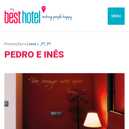
MENU
Promoções
» Leiria » _PT_PT
PEDRO E INÊS