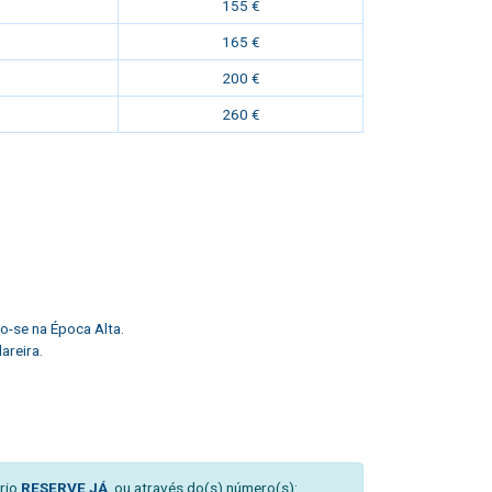
155 €
165 €
200 €
260 €
o-se na Época Alta.
areira.
rio
RESERVE JÁ
, ou através do(s) número(s):