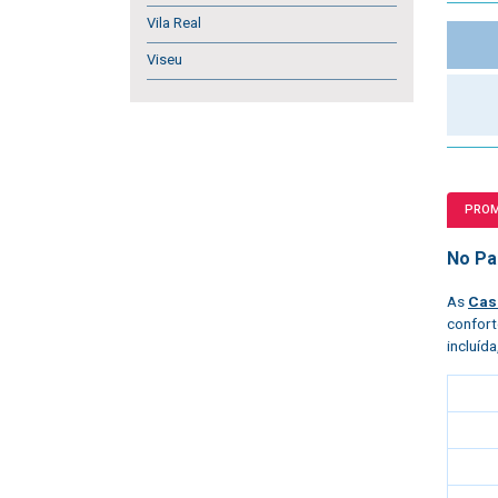
Vila Real
Viseu
PRO
No Par
As
Cas
confort
incluíd