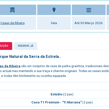
Casas da Ribeira
Seia
Até 30 Março 2026
MOÇÃO
RESERVE JÁ
que Natural da Serra da Estrela..
as da Ribeira
são um conjunto de casa de pedra granítica, tradicionais de
o actual mas mantendo a sua traça e charme originais. Todas as casas estã
a, e todas têm kitchenette ou cozinha equipada
Estúdio
(2 pax)
Casa T1 Premium - "Ti Mariana"
(2 pax)