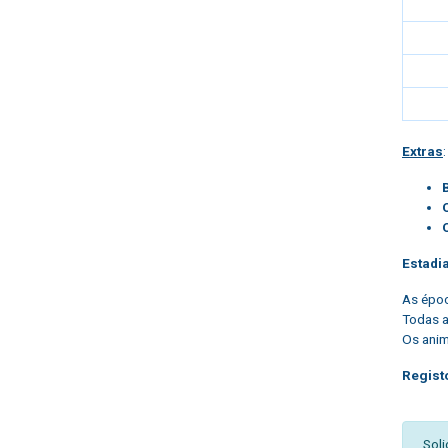
Extras
:
Estadi
As époc
Todas a
Os anim
Regist
Soli