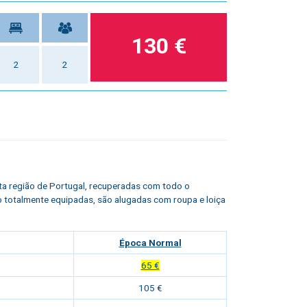
130 €
2
2
sta região de Portugal, recuperadas com todo o
o totalmente equipadas, são alugadas com roupa e loiça
Época Normal
65 €
105 €