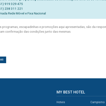
51) 919 329 475
51) 238 311 221
mada Rede Móvel e Fixa Nacional
 programas, escapadinhas e promoções aqui apresentadas, são da respons
am confirmação das condições junto das mesmas.
TAR
MY BEST HOTEL
Hoteis
Campismo