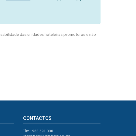
abilidade das unidades hoteleiras promotoras e não
CONTACTOS
Tlm.: 968 691 330
Chamada para a rede móvel nacional