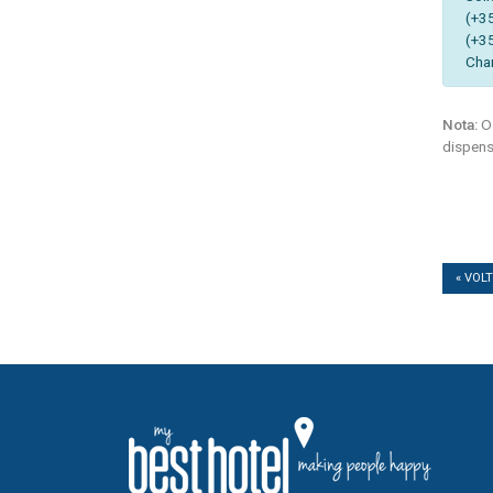
(+3
(+3
Cha
Nota:
Os
dispens
« VOL