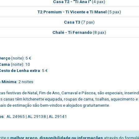
Casa T2 - "Ti Ana I"
(4 pax)
T2 Premium - Ti Vicente e Ti Manel
(5 pax)
Casa T3
(7 pax)
Chalé - Ti Fernando
(8 pax)
Berço
(noite): 5 €
Cama
(noite): 10
Cesto de Lenha extra
: 5 €
a Minima
:
2 noites
as festivas de Natal, Fim de Ano, Carnaval e Páscoa, são especiais, inserind
s casas têm kitchenette equipada, roupas de cama, toalhas, aquecimento e l
ais de estimação são bem-vindos e alojados gratuitamente.
os
: AL 24965 | AL 29138 | AL 29141
cite o
melhor preço, disponibilidade ou informações
através do formulá