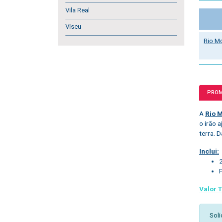
Vila Real
Viseu
Rio M
PRO
A
Rio 
o irão 
terra. D
Inclui:
Valor T
Soli