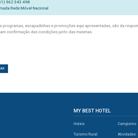
51) 962 343 498
mada Rede Móvel Nacional
 programas, escapadinhas e promoções aqui apresentadas, são da respons
am confirmação das condições junto das mesmas.
TAR
MY BEST HOTEL
Hoteis
Campismo
Turismo Rural
Atividades