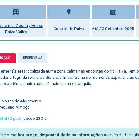
oments - Country House
Castelo de Paiva
Até 30 Setembro 2025
Paiva Valley
MOÇÃO
RESERVE JÁ
Moment’s
está localizada numa zona calma nas encostas do rio Paiva. Tem p
ajudar a fugir da rotina do dia-a-dia. Encontra na rio moment’s experiências
a experiência mais radical à mais calma e tranquila.
2 Noites de Alojamento
Pequeno Almoço
otal
(2 pax):
desde 230 €
cite o
melhor preço, disponibilidade ou informações
através do formulá