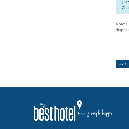
(+3
Cha
Nota:
Os
dispens
« VOL