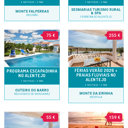
3 NOITE(S) • 2 PAX
1 NOITE(S) • 2 PAX
SESMARIAS TURISMO RURAL
MONTE FALPERRAS
& SPA
MOURÃO
FERREIRA DO ALENTEJO
75 €
255 €
FÉRIAS VERÃO 2026 +
PROGRAMA ESCAPADINHA
PRAIAS FLUVIAIS NO
NO ALENTEJO
ALENTEJO
1 NOITE(S) • 2 PAX
3 NOITE(S) • 2 PAX
OUTEIRO DO BARRO
MONTE DA EIRINHA
REGUENGOS DE MONSARAZ
MÉRTOLA
55 €
159 €