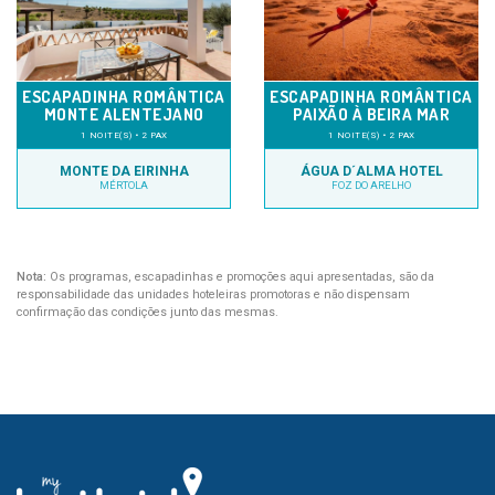
ESCAPADINHA ROMÂNTICA
ESCAPADINHA ROMÂNTICA
MONTE ALENTEJANO
PAIXÃO À BEIRA MAR
1 NOITE(S) • 2 PAX
1 NOITE(S) • 2 PAX
MONTE DA EIRINHA
ÁGUA D´ALMA HOTEL
MÉRTOLA
FOZ DO ARELHO
Nota:
Os programas, escapadinhas e promoções aqui apresentadas, são da
responsabilidade das unidades hoteleiras promotoras e não dispensam
confirmação das condições junto das mesmas.