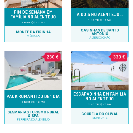
FIM DE SEMANA EM
A DOIS NO ALENTEJO...
FAMÍLIA NO ALENTEJO
1 NOITE(S) • 2 PAX
1 NOITE(S) • 2 PAX
CASINHAS DE SANTO
MONTE DA EIRINHA
ANTÓNIO
MÉRTOLA
ALTER DO CHÃO
230 €
330 €
ESCAPADINHA EM FAMILIA
PACK ROMÂNTICO DE 1 DIA
NO ALENTEJO
1 NOITE(S) • 2 PAX
2 NOITE(S) • 7 PAX
SESMARIAS TURISMO RURAL
COURELA DO OLIVAL
& SPA
MONFORTE
FERREIRA DO ALENTEJO