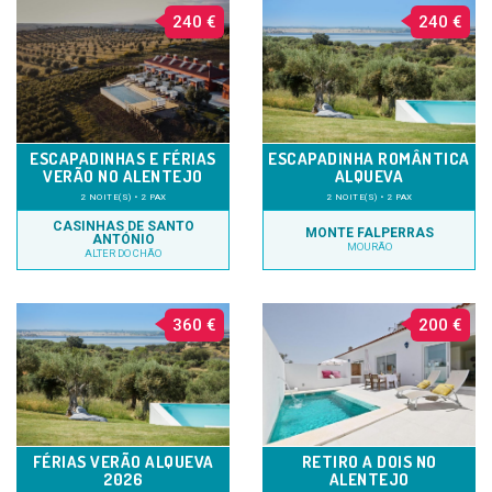
240 €
240 €
ESCAPADINHAS E FÉRIAS
ESCAPADINHA ROMÂNTICA
VERÃO NO ALENTEJO
ALQUEVA
2 NOITE(S) • 2 PAX
2 NOITE(S) • 2 PAX
CASINHAS DE SANTO
MONTE FALPERRAS
ANTÓNIO
MOURÃO
ALTER DO CHÃO
360 €
200 €
FÉRIAS VERÃO ALQUEVA
RETIRO A DOIS NO
2026
ALENTEJO