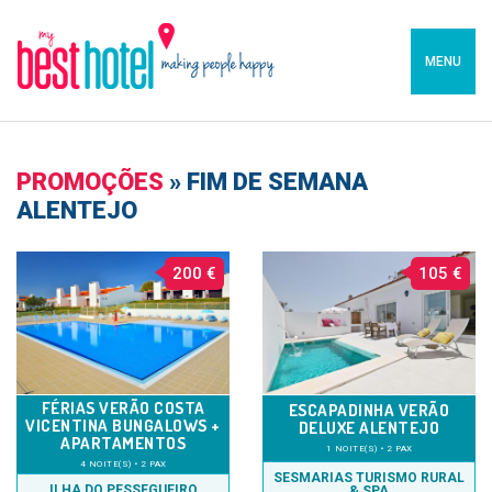
MENU
PROMOÇÕES
»
FIM DE SEMANA
ALENTEJO
200 €
105 €
FÉRIAS VERÃO COSTA
ESCAPADINHA VERÃO
VICENTINA BUNGALOWS +
DELUXE ALENTEJO
APARTAMENTOS
1 NOITE(S) • 2 PAX
4 NOITE(S) • 2 PAX
SESMARIAS TURISMO RURAL
ILHA DO PESSEGUEIRO
& SPA