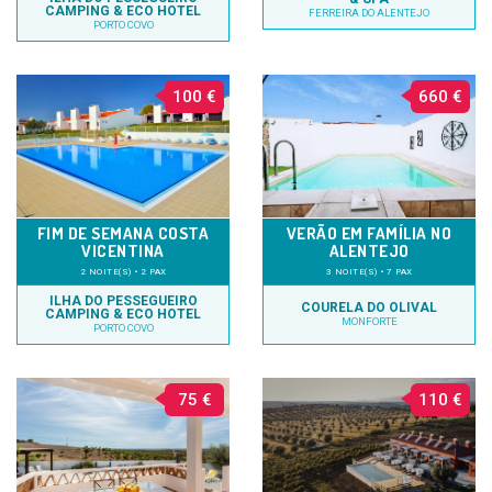
CAMPING & ECO HOTEL
FERREIRA DO ALENTEJO
PORTO COVO
100 €
660 €
FIM DE SEMANA COSTA
VERÃO EM FAMÍLIA NO
VICENTINA
ALENTEJO
2 NOITE(S) • 2 PAX
3 NOITE(S) • 7 PAX
ILHA DO PESSEGUEIRO
COURELA DO OLIVAL
CAMPING & ECO HOTEL
MONFORTE
PORTO COVO
75 €
110 €