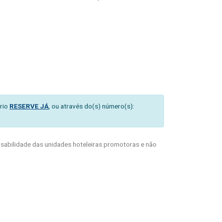
rio
RESERVE JÁ
, ou através do(s) número(s):
abilidade das unidades hoteleiras promotoras e não