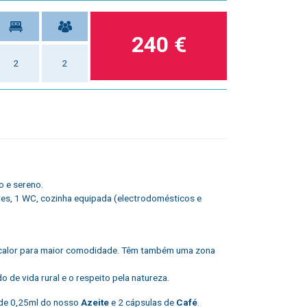
240 €
2
2
o e sereno.
res, 1 WC, cozinha equipada (electrodomésticos e
e calor para maior comodidade. Têm também uma zona
 de vida rural e o respeito pela natureza.
 de 0,25ml do nosso
Azeite
e 2 cápsulas de
Café
.