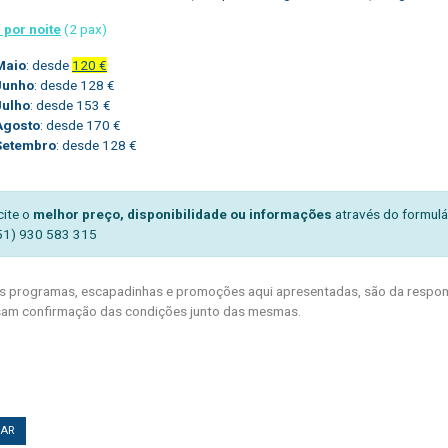
 por noite
(2 pax)
Maio
: desde
120 €
Junho
: desde 128 €
Julho
: desde 153 €
Agosto
: desde 170 €
Setembro
: desde 128 €
cite o
melhor preço, disponibilidade ou informações
através do formulá
51) 930 583 315
 programas, escapadinhas e promoções aqui apresentadas, são da respons
am confirmação das condições junto das mesmas.
TAR