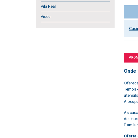
Vila Real
Viseu
Casi
PRO
Onde 
Oferece
Temos 
utensíli
A ocupa
As casa
de chur
É um lu
Oferta