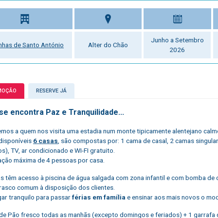
Junho a Setembro
nhas de Santo António
Alter do Chão
2026
MOÇÃO
RESERVE JÁ
se encontra Paz e Tranquilidade...
mos a quem nos visita uma estadia num monte tipicamente alentejano calm
disponíveis
6 casas
, são compostas por: 1 cama de casal, 2 camas singula
os), TV, ar condicionado e WI-FI gratuito.
ção máxima de 4 pessoas por casa.
s têm acesso à piscina de água salgada com zona infantil e com bomba d
rasco comum à disposição dos clientes.
gar tranquilo para passar
férias em família
e ensinar aos mais novos o modo
de Pão fresco todas as manhãs (excepto domingos e feriados) + 1 garrafa