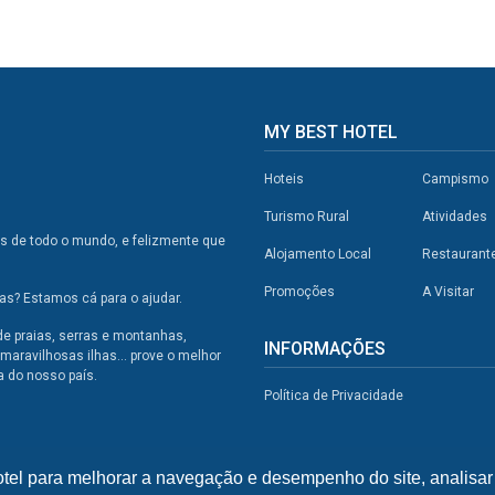
MY BEST HOTEL
Hoteis
Campismo
Turismo Rural
Atividades
os de todo o mundo, e felizmente que
Alojamento Local
Restaurant
Promoções
A Visitar
s? Estamos cá para o ajudar.
de praias, serras e montanhas,
INFORMAÇÕES
maravilhosas ilhas... prove o melhor
a do nosso país.
Política de Privacidade
otel para melhorar a navegação e desempenho do site, analisar 