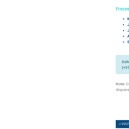
Preços
Soli
(+3
Nota:
Os
dispens
« VOL