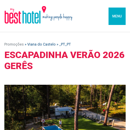
MENU
Promoções
» Viana do Castelo » _PT_PT
ESCAPADINHA VERÃO 2026
GERÊS