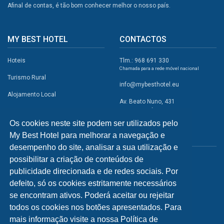
Afinal de contas, é tão bom conhecer melhor o nosso país.
MY BEST HOTEL
CONTACTOS
Hoteis
Tlm.: 968 691 330
Chamada para a rede móvel nacional
Turismo Rural
info@mybesthotel.eu
Alojamento Local
Av. Beato Nuno, 431
2495-401 Fátima
Promoções
Os cookies neste site podem ser utilizados pelo
Campismo
My Best Hotel para melhorar a navegação e
REDES SOCIAIS
Atividades
desempenho do site, analisar a sua utilização e
possibilitar a criação de conteúdos de
Restaurantes
publicidade direcionada e de redes sociais. Por
A Visitar
defeito, só os cookies estritamente necessários
se encontram ativos. Poderá aceitar ou rejeitar
INFORMAÇÕES
todos os cookies nos botões apresentados. Para
mais informação visite a nossa Política de