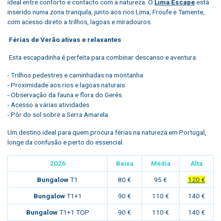
ideal entre conforto e contacto com a natureza. O
Lima Escape
está
inserido numa zona tranquila, junto aos rios Lima, Froufe e Tamente,
com acesso direto a trilhos, lagoas e miradouros.
Férias de Verão ativas e relaxantes
Esta escapadinha é perfeita para combinar descanso e aventura:
- Trilhos pedestres e caminhadas na montanha
- Proximidade aos rios e lagoas naturais
- Observação da fauna e flora do Gerês
- Acesso a várias atividades
- Pôr do sol sobre a Serra Amarela
Um destino ideal para quem procura férias na natureza em Portugal,
longe da confusão e perto do essencial.
2026
Baixa
Média
Alta
Bungalow
T1
80 €
95 €
120 €
Bungalow
T1+1
90 €
110 €
140 €
Bungalow
T1+1 TOP
90 €
110 €
140 €